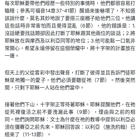
每次耶穌要帶他們經歷一些特別的事情時，他們都很容易打
瞌睡；參馬可福音14章37-41節）醒過來後嚇壞了，不知道
該說什麼，莫名其妙地說了要搭三座棚子給他們三位。他講
這些話時非常害怕而且覺得混亂（6節），他的錯誤是：1.
沒話硬要找話題卻因此打斷了耶穌跟其他兩位的談話；2.將
耶穌放在與摩西及以利亞同等的地位；3.他可能鬆一口氣非
常開心，希望永遠停留在這個榮耀中，將十字架的計畫放在
一邊。
但天上的父從雲彩中發出聲音，打斷了彼得並且告訴門徒耶
穌是祂獨一的愛子，他們必須要聽從祂（7節）。然後突然
間，只剩下耶穌一人站在他們當中。
接著他們下山，十字架正等待著耶穌。耶穌提醒他們，在祂
從死裡復活之前不要洩漏此事（9節），理由與之前的相
同。他們詢問耶穌：文士為什麼在祂的教導中提到以利亞必
須在彌賽亞之前先來。耶穌回答說：以利亞（施洗約翰）已
經來了（11-13節）。