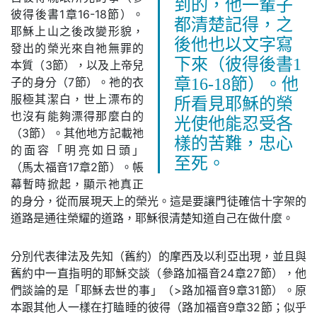
到的，他一輩子
彼得後書1章16-18節）。
都清楚記得，之
耶穌上山之後改變形貌，
後他也以文字寫
發出的榮光來自祂無罪的
下來（彼得後書1
本質（3節），以及上帝兒
子的身分（7節）。祂的衣
章16-18節）。他
服極其潔白，世上漂布的
所看見耶穌的榮
也沒有能夠漂得那麼白的
光使他能忍受各
（3節）。其他地方記載祂
樣的苦難，忠心
的面容「明亮如日頭」
至死。
（馬太福音17章2節）。帳
幕暫時掀起，顯示祂真正
的身分，從而展現天上的榮光。這是要讓門徒確信十字架的
道路是通往榮耀的道路，耶穌很清楚知道自己在做什麼。
分別代表律法及先知（舊約）的摩西及以利亞出現，並且與
舊約中一直指明的耶穌交談（參路加福音24章27節），他
們談論的是「耶穌去世的事」（>路加福音9章31節）。原
本跟其他人一樣在打瞌睡的彼得（路加福音9章32節；似乎