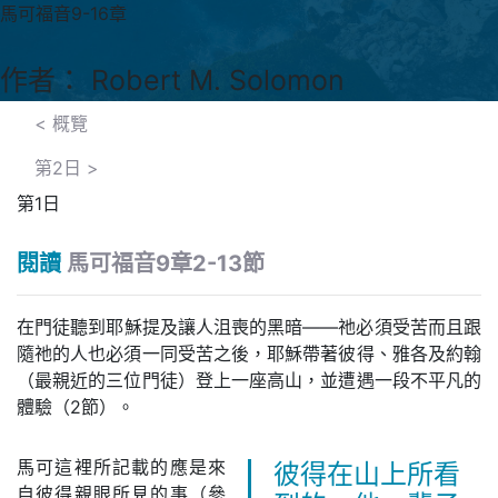
馬可福音9-16章
作者： Robert M. Solomon
< 概覽
第2日
>
第1日
閱讀
馬可福音9章2-13節
在門徒聽到耶穌提及讓人沮喪的黑暗——祂必須受苦而且跟
隨祂的人也必須一同受苦之後，耶穌帶著彼得、雅各及約翰
（最親近的三位門徒）登上一座高山，並遭遇一段不平凡的
體驗（2節）。
馬可這裡所記載的應是來
彼得在山上所看
自彼得親眼所見的事（參