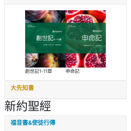
創世記1-11章
申命記
大先知書
新約聖經
福音書&使徒行傳