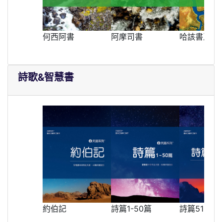
何西阿書
阿摩司書
哈該書及瑪
詩歌&智慧書
約伯記
詩篇1-50篇
詩篇51-10