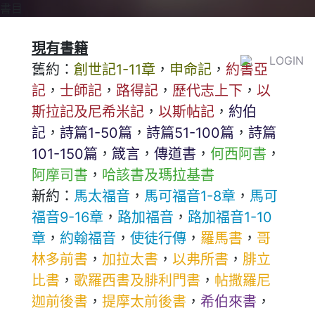
書目
現有書籍
LOGIN
舊約：
創世記1-11章
，
申命記
，
約書亞
記
，
士師記
，
路得記
，
歷代志上下
，
以
斯拉記及尼希米記
，
以斯帖記
，
約伯
記
，
詩篇1-50篇
，
詩篇51-100篇
，
詩篇
101-150篇
，
箴言
，
傳道書
，
何西阿書
，
阿摩司書
，
哈該書及瑪拉基書
新約：
馬太福音
，
馬可福音1-8章
，
馬可
福音9-16章
，
路加福音
，
路加福音1-10
章
，
約翰福音
，
使徒行傳
，
羅馬書
，
哥
林多前書
，
加拉太書
，
以弗所書
，
腓立
比書
，
歌羅西書及腓利門書
，
帖撒羅尼
迦前後書
，
提摩太前後書
，
希伯來書
，