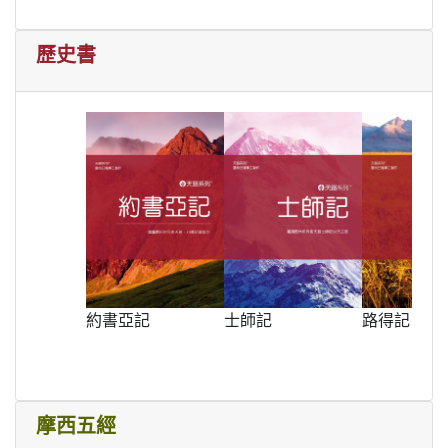
歷史書
約書亞記
士師記
路得記
摩西五經