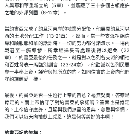
人與耶和華重新立約（5章），並驅逐了三十多個占領應許
之地的外邦列國（6-12章）。
當約書亞完成了約旦河東岸的地業分配後，他展開約旦河以
西的土地分配工作（13-21章），然而，當一些支派拒絕信
靠和順服耶和華的話語時，一切的努力都付諸流水。一場內
戰甚至一觸即發，所幸經過妥善處理後得以避免（22
章）。約書亞最後的任務之一，就是對以色列各支派的領袖
和百姓發表一席臨別訓言（23-24章）。他勸誡以色列民要
專一事奉上帝，謹守與祂所立的約，如同信實的上帝向他們
守約施慈愛一樣。
最後，約書亞是否一生遵行上帝的旨意？毫無疑問，答案是
肯定的。而上帝信守了對約書亞的承諾嗎？答案也是肯定
的。上帝信守應許，且賜與我們無盡的恩典、慈愛與憐憫，
我們可以每天向祂獻上感恩，這是何等美好的事啊！
約書亞記的架構：