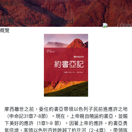
約書亞記
作者： David Sanford
LOGIN
概覽
摩西離世之前，委任約書亞帶領以色列子民前進應許之地
（申命記31章7-8節）。現在，上帝親自曉諭約書亞，並賜
下美好的應許（1章1-9 節）。因著上帝的應許，約書亞勇
氣倍增，率領以色列百姓跨越了約旦河（2-4章），帶領族