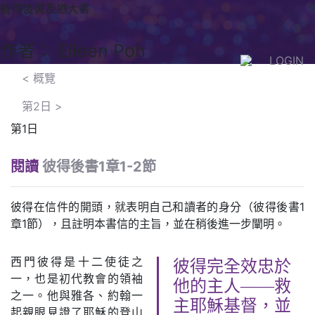
彼得後書及猶大書
作者： Eileen Poh
LOGIN
< 概覽
第2日
>
第1日
閱讀
彼得後書1章1-2節
彼得在信件的開頭，就表明自己和讀者的身分（彼得後書1
章1節），且註明本書信的主旨，並在稍後進一步闡明。
西門彼得是十二使徒之
彼得完全效忠於
一，也是初代教會的領袖
他的主人——救
之一。他與雅各、約翰一
主耶穌基督，並
起親眼見證了耶穌的登山