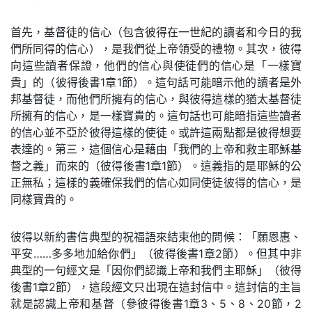
首先，基督徒的信心（包含彼得在一世紀的讀者和今日的我
們所同得的信心），是我們從上帝領受的禮物。其次，彼得
向這些讀者保證，他們的信心與使徒們的信心是「一樣寶
貴」的（彼得後書1章1節）。這句話可能暗示他的讀者是外
邦基督徒，而他們所擁有的信心，與彼得這樣的猶太基督徒
所擁有的信心，是一樣寶貴的。這句話也可能暗指這些讀者
的信心並不亞於彼得這樣的使徒。或許這兩點都是彼得想要
表達的。第三，這個信心是藉由「我們的上帝和救主耶穌基
督之義」而來的（彼得後書1章1節）。這義指的是耶穌的公
正無私；這樣的義確保我們的信心如同使徒彼得的信心，是
同樣寶貴的。
彼得以新約書信典型的祝福語來結束他的問候：「願恩惠、
平安……多多地加給你們」（彼得後書1章2節）。但其中非
典型的一句經文是「因你們認識上帝和我們主耶穌」（彼得
後書1章2節），這段經文只出現在這封信中。這封信的主旨
就是認識上帝和基督（參彼得後書1章3、5、8、20節，2