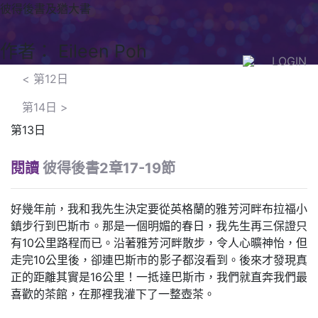
彼得後書及猶大書
作者： Eileen Poh
LOGIN
<
第12日
第14日
>
第13日
閱讀
彼得後書2章17-19節
好幾年前，我和我先生決定要從英格蘭的雅芳河畔布拉福小
鎮步行到巴斯市。那是一個明媚的春日，我先生再三保證只
有10公里路程而已。沿著雅芳河畔散步，令人心曠神怡，但
走完10公里後，卻連巴斯市的影子都沒看到。後來才發現真
正的距離其實是16公里！一抵達巴斯市，我們就直奔我們最
喜歡的茶館，在那裡我灌下了一整壺茶。