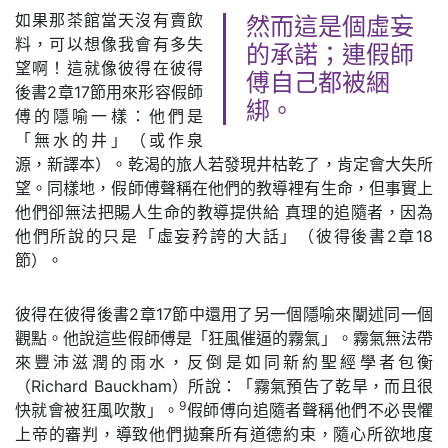
如果那茶館當天沒有賣飲
然而這是個虛妄
料，可以想像我會有多失
的承諾；連假師
望啊！這就像彼得在彼得
傅自己都被綑
後書2章17節用來形容假師
綁。
傅的隱喻一樣：他們是
「無水的井」（或作泉
源，新譯本）。乾渴的旅人若發現井枯乾了，肯定會大失所
望。同樣地，假師傅聲稱在他們的教導裡有生命，但事實上
他們卻無法把賜人生命的教導提供給 真理的追隨者，因為
他們所說的只是「虛妄矜誇的大話」（彼得後書2章18
節）。
彼得在彼得後書2章17節中還用了另一個隱喻來闡述同一個
觀點。他說這些假師傅是「狂風催逼的霧氣」。霧氣無法帶
來豐沛滋潤的雨水，反倒是如同新約聖經學者包衡
（Richard Bauckham）所說：「霧氣預告了乾旱，而且很
9
快就會被狂風吹散」。
假師傅向追隨者聲稱他們不必畏懼
上帝的審判，導致他們拋棄所有道德約束，隨心所欲地度