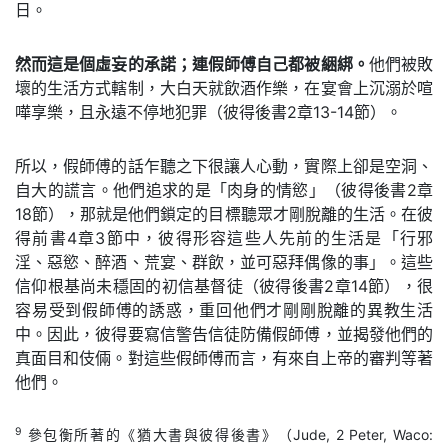
日。
然而這是個虛妄的承諾；連假師傅自己都被綑綁。
他們被敗
壞的生活方式轄制，大白天就飲酒作樂，在宴會上沉溺於喧
嘩享樂，且永遠不停地犯罪（彼得後書2章13-14節）。
所以，假師傅的話乍聽之下很讓人心動，實際上卻是空洞、
自大的謊言。他們追求的是「肉身的情慾」（彼得後書2章
18節），那就是他們鎖定的目標聽眾才剛脫離的生活。在彼
得前書4章3節中，彼得形容這些人先前的生活是「行邪
淫、惡慾、醉酒、荒宴、群飲，並可惡拜偶像的事」。這些
信仰根基尚未穩固的初信基督徒（彼得後書2章14節），很
容易受到假師傅的誘惑，重回他們才剛剛脫離的異教生活
中。因此，彼得要寫信警告信徒防備假師傅，並揭發他們的
真面目和伎倆。對這些假師傅而言，有來自上帝的審判等著
他們。
9
參包衡所著的《猶大書與彼得後書》（Jude, 2 Peter, Waco: