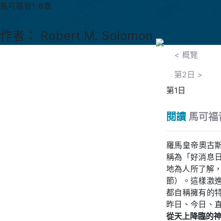
馬可福音1-8章
作者： Robert M. Solomon
< 概覽
第2日
>
第1日
閱讀
馬可福音
羅馬皇帝奧古斯
稱為「好消息
地為人所了解
節）。這樣激
都自稱擁有的
昨日、今日、直
從天上降臨的