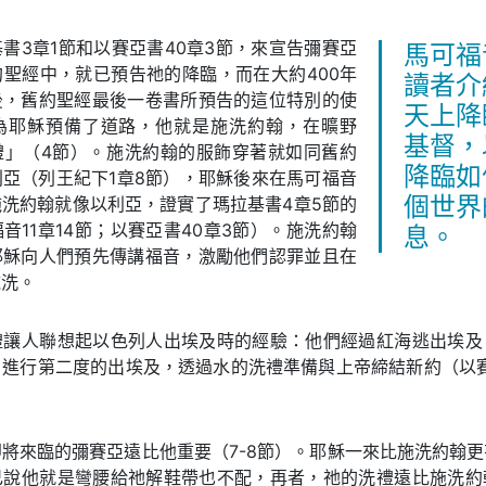
書3章1節和以賽亞書40章3節，來宣告彌賽亞
馬可福
聖經中，就已預告祂的降臨，而在大約400年
讀者介
後，舊約聖經最後一卷書所預告的這位特別的使
天上降
為耶穌預備了道路，他就是施洗約翰，在曠野
基督，
禮」（4節）。施洗約翰的服飾穿著就如同舊約
降臨如
亞（列王紀下1章8節），耶穌後來在馬可福音
節說施洗約翰就像以利亞，證實了瑪拉基書4章5節的
個世界
音11章14節；以賽亞書40章3節）。施洗約翰
息。
耶穌向人們預先傳講福音，激勵他們認罪並且在
施洗。
禮讓人聯想起以色列人出埃及時的經驗：他們經過紅海逃出埃及
進行第二度的出埃及，透過水的洗禮準備與上帝締結新約（以賽亞書
將來臨的彌賽亞遠比他重要（7-8節）。耶穌一來比施洗約翰
己說他就是彎腰給祂解鞋帶也不配，再者，祂的洗禮遠比施洗約