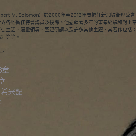
Robert M. Solomon）於2000年至2012年間擔任新加
世界各地擔任特會講員及授課。他憑藉著多年的事奉經驗和對上帝
督徒生活、屬靈領導、聖經研讀以及許多其他主題，其著作包括
站》等等。
著作
6章
章
尼希米記
書