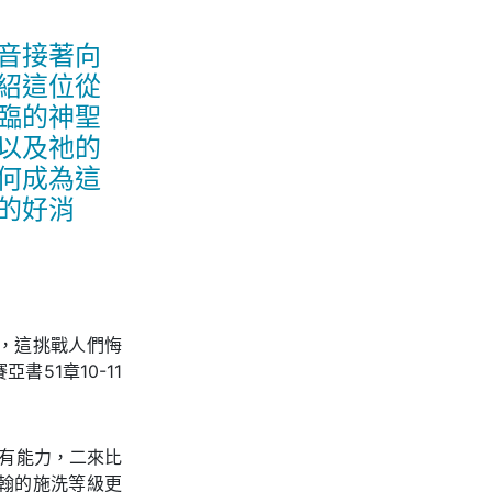
音接著向
紹這位從
臨的神聖
以及祂的
何成為這
的好消
，這挑戰人們悔
51章10-11
更有能力，二來比
翰的施洗等級更