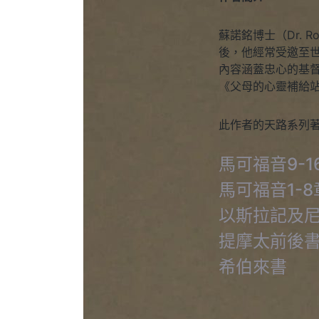
蘇諾銘博士（Dr. 
後，他經常受邀至
內容涵蓋忠心的基
《父母的心靈補給
此作者的天路系列
馬可福音9-1
馬可福音1-8
以斯拉記及
提摩太前後
希伯來書