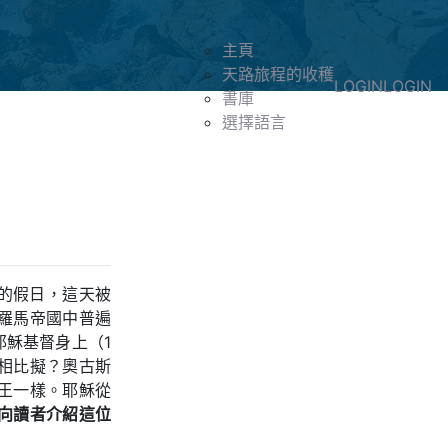
主頁
天路旅程的收穫
LOGIN
LOGIN
書庫
選擇語言
祝的假日，這天被
羅馬帝國中普遍
穌基督身上（1
相比擬？奧古斯
王一樣。耶穌從
向讀者介紹這位