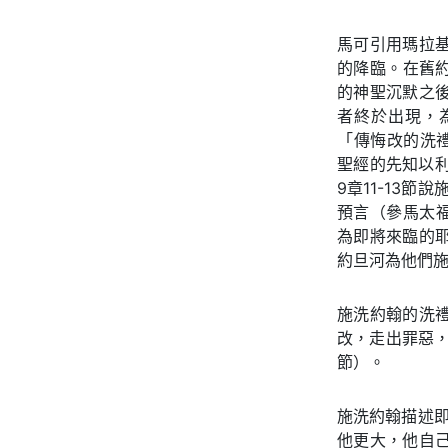
馬可引用瑪拉基
的降臨。在舊約
的神聖沉默之
者終於出現，
「傳悔改的洗
聖經的先知以利
9章11-13
預言（參馬太福
為即將來臨的
約旦河為他們
施洗約翰的洗
改，走出罪惡，
節）。
施洗約翰描述即
他更大，他自