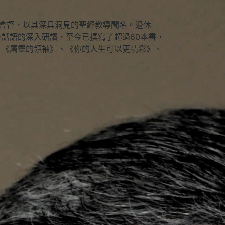
坡衛理公會會督，以其深具洞見的聖經教導聞名。退休
話語的深入研讀，至今已撰寫了超過60本書，
：《屬靈的領袖》、《你的人生可以更精彩》、