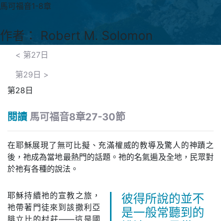
馬可福音1-8章
作者： Robert M. Solomon
<
第27日
第29日
>
第28日
閱讀
馬可福音8章27-30節
在耶穌展現了無可比擬、充滿權威的教導及驚人的神蹟之
後，祂成為當地最熱門的話題。祂的名氣遍及全地，民眾對
於祂有各種的說法。
耶穌持續祂的宣教之旅，
彼得所說的並不
祂帶著門徒來到該撒利亞
是一般常聽到的
腓立比的村莊——這是國