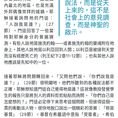
說法，而是從天
內最北的地區，也是充滿
上來的，這不是
外邦偶像崇拜的城鎮。耶
社會上的意見調
穌接著詢問祂的門徒：
「人說我是誰？」（27
查，而是神聖的
節）。門徒回答了一些當
啟示。
時對耶穌身分的普遍猜
測。有些人說祂是施洗約翰——或者施洗約翰的靈魂附在祂
身上。其他人說祂是以利亞回到人間；以利亞是被接到天堂
而沒有經歷死亡的（列王紀下2章11-12節）；也有其他人說
祂應該是先知中的一位。
接著耶穌將問題轉回來，「又問他們說，『你們說我是
誰？』」（29節）很明顯地，他們所聽到的各種說法都不
正確，耶穌想知道門徒自己覺得祂是誰？這就像教授發覺學
生的報告只是將別人的資料剪剪貼貼而詢問。「你們自己是
怎麼想的？」門徒必定停下來思考這個問題，但彼得這個一
貫的衝動派人物，很快地脫口說出一個精彩的答案：「祢是
基督」（29節）。基督在希臘語中意指「受膏者」，希伯