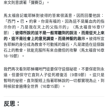
來文則意謂著「彌賽亞」。
馬太福音記載耶穌對彼得的答案很滿意，因而回覆他說：
「西門 • 巴 • 約拿，你是有福的，因為這不是屬血肉的指
示你的，乃是我在天上的父指示的」（馬太福音16章17
節）；
彼得所說的並不是一般常聽到的說法，而是從天上來
的，這不是社會上的意見調查，而是神聖的啟示。
彼得所宣
告耶穌的身分成為教會不可動搖的磐石，凡是建造在這個磐
石上的教會，就能克服所有來自撒但的攻擊（馬太福音16章
18-19節）。
我們再次看到耶穌囑咐門徒要保守這個祕密，不要保密到永
遠，但要保守它直到人子從死裡復活（9章9節）。這只是
暫時的祕密，直到聖經上指著耶穌說的一切都實現為止，到
時候就會遍傳全世界（16章15節）。
反思：