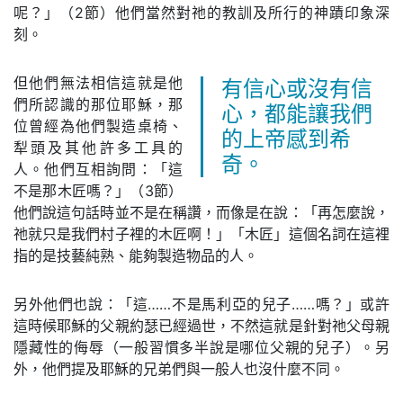
呢？」（2節）他們當然對祂的教訓及所行的神蹟印象深
刻。
但他們無法相信這就是他
有信心或沒有信
們所認識的那位耶穌，那
心，都能讓我們
位曾經為他們製造桌椅、
的上帝感到希
犁頭及其他許多工具的
奇。
人。他們互相詢問：「這
不是那木匠嗎？」（3節）
他們說這句話時並不是在稱讚，而像是在說：「再怎麼說，
祂就只是我們村子裡的木匠啊！」「木匠」這個名詞在這裡
指的是技藝純熟、能夠製造物品的人。
另外他們也說：「這……不是馬利亞的兒子……嗎？」或許
這時候耶穌的父親約瑟已經過世，不然這就是針對祂父母親
隱藏性的侮辱（一般習慣多半說是哪位父親的兒子）。另
外，他們提及耶穌的兄弟們與一般人也沒什麼不同。