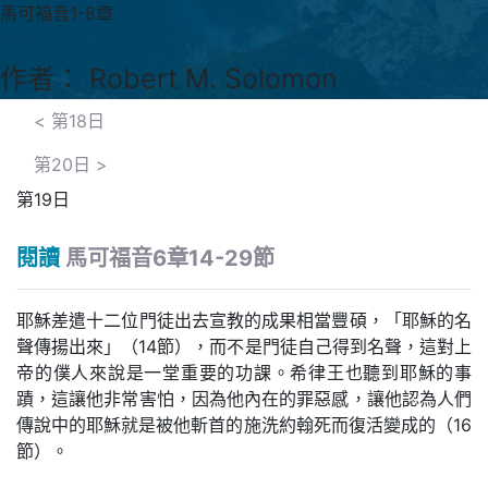
馬可福音1-8章
作者： Robert M. Solomon
<
第18日
第20日
>
第19日
閱讀
馬可福音6章14-29節
耶穌差遣十二位門徒出去宣教的成果相當豐碩，「耶穌的名
聲傳揚出來」（14節），而不是門徒自己得到名聲，這對上
帝的僕人來說是一堂重要的功課。希律王也聽到耶穌的事
蹟，這讓他非常害怕，因為他內在的罪惡感，讓他認為人們
傳說中的耶穌就是被他斬首的施洗約翰死而復活變成的（16
節）。