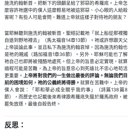
施洗約翰斬首，把斬下的頭顱呈給了邪惡的希羅底。上帝怎
麼容許祂選中的僕人這麼輕易地被這邪惡、小心眼的人給殺
害呢？有些人可能會問，難道上帝就這樣子對待祂的朋友？
當耶穌聽到施洗約翰被斬首，聖經記載祂「就上船從那裡獨
自退到野地裡去」（馬太福音14章13節）。祂或許想跟天父
上帝談論此事，並且私下為施洗約翰哀悼，因為施洗約翰也
是祂的親戚（路加福音1章36節）。另外，耶穌可能也了解
祂自己也即將被殘酷地處死。但上帝的旨意必定實現，就算
過程可能是苦難，為上帝的旨意忠心到死遠比不忠心地苟活
更重要。
上帝將對我們的一生做出最後的評論。無論我們目
前的困境如何，祂的公義終將得勝。
就算在苦難中，上帝的
僕人會說：「耶和華必成全關乎我的事」（詩篇138篇8
節），而歷史也記載後來希律跟希羅底失寵於羅馬政府，被
罷免放逐，最後自殺告終。
反思：