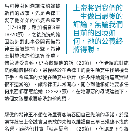
馬可接著回溯施洗約翰被
上帝將對我們的
斬首的故事，先是希律王
一生做出最後的
娶了他弟弟的老婆希羅底
評論。無論我們
（17-18節；路加福音3章
目前的困境如
19-20節），之後施洗約翰
何，祂的公義終
因為針對此事公開責備希
律王而被逮捕下監。希律
將得勝。
王對施洗約翰還算尊重，
儘管遭受責難，仍喜歡聽他的話（20節），但希羅底對施
洗約翰懷恨在心，最後終於在希律王的慶生晚宴中找到機會
下手。希羅底的女兒在晚宴中跳舞（許多評論覺得這其實是
很不適當的），讓希律王非常開心，開心到他承諾她要求任
何東西都願意給她（22-23節）。在她邪惡的母親建議下，
這個女孩要求要施洗約翰的頭。
驕傲的希律王不想在滿屋賓客前吞回自己先前的承諾，於是
選擇殺害上帝誠實且勇敢的先知以維護自己早已殘破不堪的
名譽。雖然他其實「就甚憂愁」（26節），但還是下令將