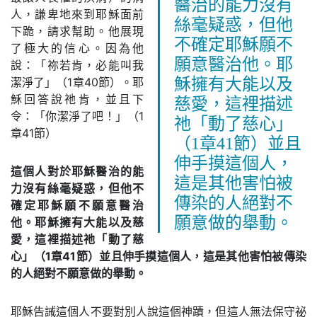
醫治的能力沒有
人，謙卑地來到耶穌面前
絲毫疑惑，但他
下跪，請求幫助。他展現
不確定耶穌願不
了極大的信心。因為他
願意醫治他。耶
說：「祢若肯，必能叫我
潔淨了」（1章40節）。耶
穌擁有大能以及
穌回答說祂肯，並且下
慈愛，這裡描述
令：「你潔淨了吧！」（1
祂「動了慈心」
章41節）
（1章41節）並且
伸手摸這個人，
這個人對於耶穌醫治的能
這是其他害怕被
力沒有絲毫疑惑，但他不
傳染的人絕對不
確定耶穌願不願意醫治
願意做的舉動。
他。耶穌擁有大能以及慈
愛，這裡描述祂「動了慈
心」（1章41節）並且伸手摸這個人，這是其他害怕被傳染
的人絕對不願意做的舉動。
耶穌告誡這個人不要對別人說這個神蹟，但這人無法保守祕