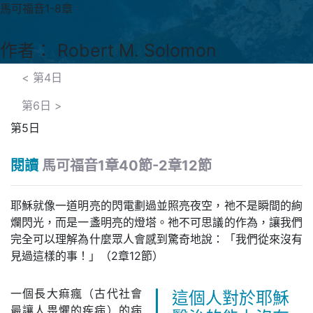
馬可福音1-8章
作者： Robert M. Solomon
<
第4日
第6日
>
第5日
閱讀
馬可福音1章40節-2章12節
耶穌就像一道明亮的閃電劃過並照亮夜空，祂不是瞬間的絢
爛閃光，而是一盞明亮的燈塔。祂不可思議的作為，讓我們
完全可以理解為什麼眾人會感到驚奇地說：「我們從來沒有
見過這樣的事！」（2章12節）
一個長大痲瘋（古代社會
這個人對於耶穌
最讓人畏懼的疾病）的病