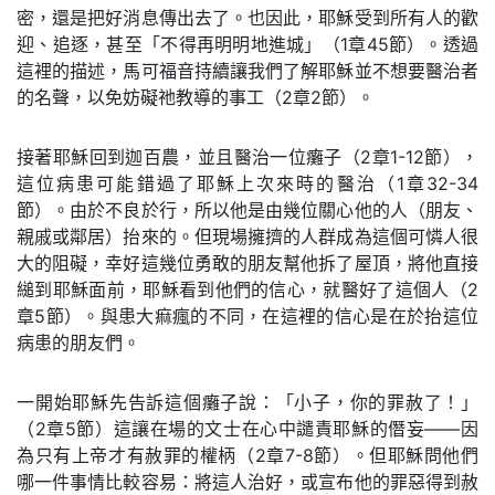
密，還是把好消息傳出去了。也因此，耶穌受到所有人的歡
迎、追逐，甚至「不得再明明地進城」（1章45節）。透過
這裡的描述，馬可福音持續讓我們了解耶穌並不想要醫治者
的名聲，以免妨礙祂教導的事工（2章2節）。
接著耶穌回到迦百農，並且醫治一位癱子（2章1-12節），
這位病患可能錯過了耶穌上次來時的醫治（1章32-34
節）。由於不良於行，所以他是由幾位關心他的人（朋友、
親戚或鄰居）抬來的。但現場擁擠的人群成為這個可憐人很
大的阻礙，幸好這幾位勇敢的朋友幫他拆了屋頂，將他直接
縋到耶穌面前，耶穌看到他們的信心，就醫好了這個人（2
章5節）。與患大痲瘋的不同，在這裡的信心是在於抬這位
病患的朋友們。
一開始耶穌先告訴這個癱子說：「小子，你的罪赦了！」
（2章5節）這讓在場的文士在心中譴責耶穌的僭妄——因
為只有上帝才有赦罪的權柄（2章7-8節）。但耶穌問他們
哪一件事情比較容易：將這人治好，或宣布他的罪惡得到赦