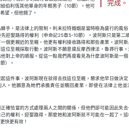
完成。
給伯利恆其他單身的年輕男子（10節）。他可
有希望，但他錯了。
為棘手，是法律上的限制。利未拉特婚姻是當時極為盛行的風俗
先迎娶路得的權利（申命記25章5-10節）。波阿斯只是第二順位
有一個更親近的至親，他更有權利接收路得和那些產業。波阿斯
等這位至親採取行動。波阿斯不願意違反摩西律法，魯莽行事。
出他對上帝的順服。從這一點我們再度看見為什麼波阿斯是一個
1節）。
提起這件事，波阿斯現在就得去找這位至親，懇求他早日做決定
的人。他願意為她們承擔責任並贖回產業，即使在法律上他並
用正確恰當的方式處理兩人之間的關係，但他們卻可能因此失去
自己的權利，迎娶路得，那麼她和波阿斯就不可能在一起了。這
還更快更有效！