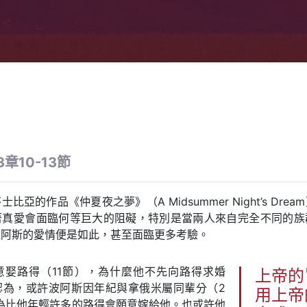
章10-13節
比亞的作品《仲夏夜之夢》（A Midsummer Night’s Dre
著真愛會面臨何等巨大的阻礙，特別是當兩人來自完全不同的族
波阿斯的愛情便是如此，甚至面臨更多考驗。
意娶路得（11節），為什麼他不先向路得求婚
上帝的
認為，或許波阿斯因年紀與拿俄米屬同輩分（2
用上帝
為比他年輕許多的路得會願意嫁給他。也或許他