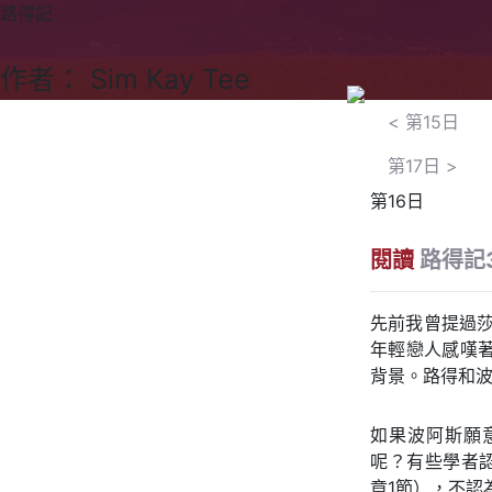
路得記
作者： Sim Kay Tee
<
第15日
第17日
>
第16日
閱讀
路得記3
先前我曾提過莎士
年輕戀人感嘆
背景。路得和
如果波阿斯願
呢？有些學者
章1節），不認