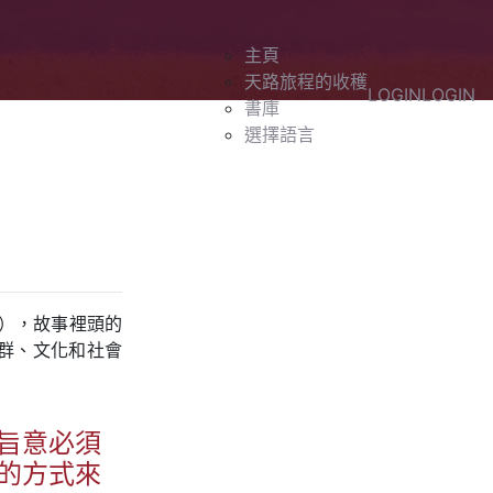
主頁
天路旅程的收穫
LOGIN
LOGIN
書庫
選擇語言
am），故事裡頭的
群、文化和社會
旨意必須
的方式來