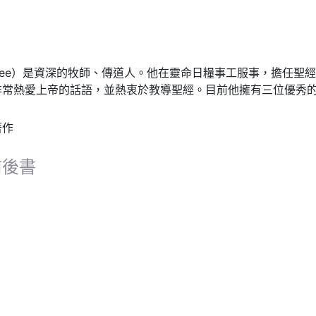
ay Tee）是資深的牧師、傳道人。他在靈命日糧事工服事，擔任
非常熱愛上帝的話語，並熱衷於教導聖經。目前他擁有三位優秀
著作
前後書