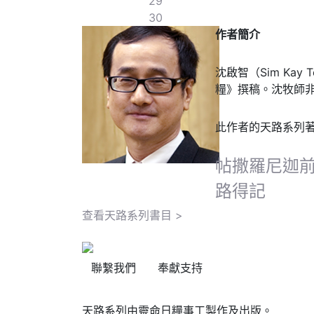
29
30
作者簡介
沈啟智（Sim K
糧》撰稿。沈牧師
此作者的天路系列
帖撒羅尼迦
路得記
查看天路系列書目 >
聯繫我們
奉獻支持
天路系列由靈命日糧事工製作及出版。