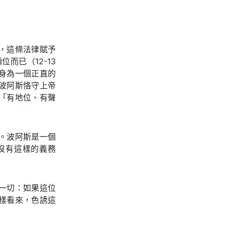
，這條法律賦予
而已（12-13
身為一個正直的
波阿斯恪守上帝
「有地位、有聲
。波阿斯是一個
沒有這樣的義務
一切：如果這位
樣看來，色誘這