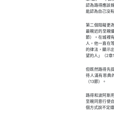
認為路得應該嫁
能認為自己沒
第二個阻礙更
最親近的至親優
節）。在城裡
人，他一直在
的律法，顯示
望的人」（2章
但既然路得先
待人滿有恩典
（13節）。
路得和波阿斯
至親同意行使
個方式說不定