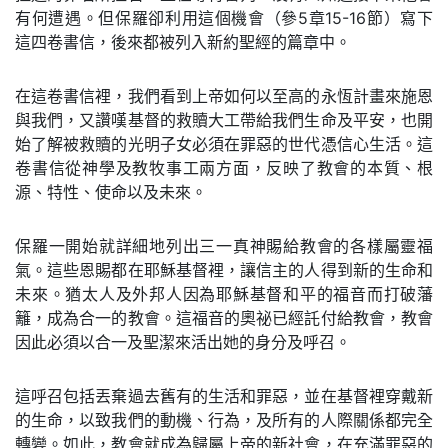
有何遭遇。但保羅卻利用這個機會（參5章15-16節）寫下
這四卷書信，後來都被列入新約聖經的篇章中。
在這卷書信裡，我們看到上帝如何以至高的永恆計畫來施恩
與我們，又讚嘆基督的救贖大工帶給我們生命及平安，也開
始了解被救贖的光明子女必須在罪惡的世代憑信心生活。這
卷書信從神學及教牧事工兩方面，反映了教會的本質、根
源、特性、使命以及未來。
保羅一開始就詳細地列出三一真神賜給教會的各樣屬靈福
氣。這些恩賜都在耶穌基督裡，讓信主的人得到新的生命和
未來。猶太人及外邦人因為耶穌基督和平的福音而打破藩
籬，成為合一的教會。這福音的奧祕已經託付給教會，教會
因此必須以合一及聖潔來活出她的身分及呼召。
這呼召包括丟棄過去舊有的生活和罪惡，並在基督裡穿戴新
的生命，以致我們的動機、行為，及所有的人際關係都完全
轉變。如此，教會就成為歸屬上帝的新社會，在充滿罪惡的