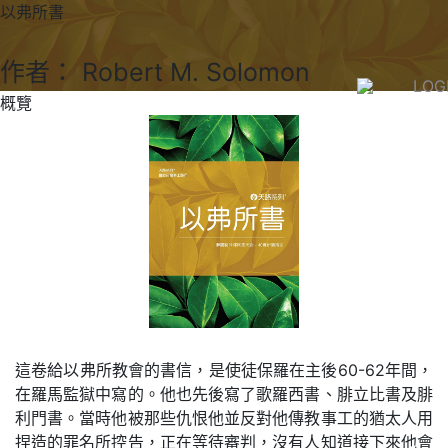
以弗所書
作者： Robert M. Solomon
LOG
概覽
這卷給以弗所教會的書信，是使徒保羅在主後60-62年間，
在羅馬監獄中寫的。他也先後寫了歌羅西書、腓立比書及腓
利門書。當時他被那些仇恨他並反對他傳教事工的猶太人用
捏造的罪名所控告，正在等待審判，沒有人知道接下來他會