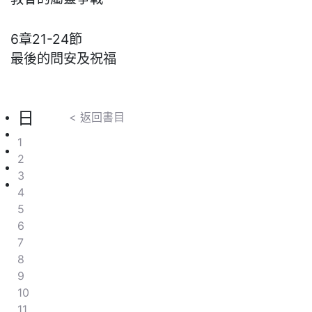
6章21-24節
最後的問安及祝福
日
< 返回書目
1
2
3
4
5
6
7
8
9
10
11