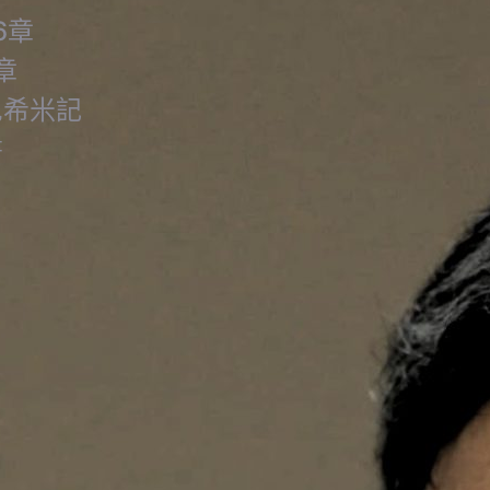
6章
章
尼希米記
書