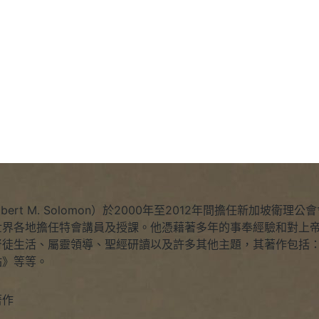
Robert M. Solomon）於2000年至2012年間擔任新加
世界各地擔任特會講員及授課。他憑藉著多年的事奉經驗和對上帝
督徒生活、屬靈領導、聖經研讀以及許多其他主題，其著作包括
站》等等。
著作