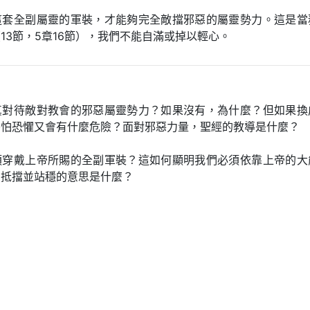
這套全副屬靈的軍裝，才能夠完全敵擋邪惡的屬靈勢力。這是當
13節，5章16節），我們不能自滿或掉以輕心。
真對待敵對教會的邪惡屬靈勢力？如果沒有，為什麼？但如果換
害怕恐懼又會有什麼危險？面對邪惡力量，聖經的教導是什麼？
須穿戴上帝所賜的全副軍裝？這如何顯明我們必須依靠上帝的大
？抵擋並站穩的意思是什麼？