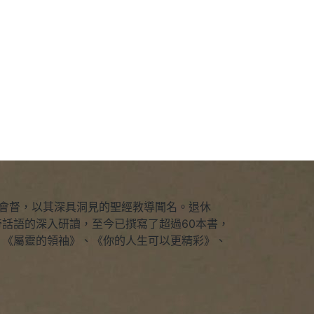
坡衛理公會會督，以其深具洞見的聖經教導聞名。退休
話語的深入研讀，至今已撰寫了超過60本書，
：《屬靈的領袖》、《你的人生可以更精彩》、