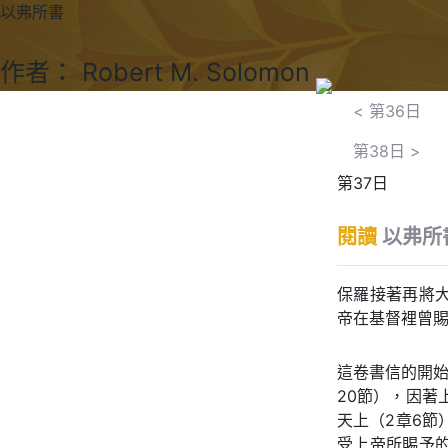
以弗所書
作者： Robert M. Solomon
<
第36日
第38日
>
第37日
閱讀
以弗所書
保羅接著再將
帝在基督裡曾賜
這卷書信的開始
20節），因著
天上（2章6節
受上帝所賜予