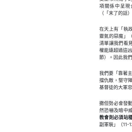
項關係中呈現
（「末了的話）
在天上有「執
靈氣的惡魔」
清單讓我們看
權能遠超過這凶
節）。因此我們
我們要「靠著主
擋仇敵，堅守陣
基督徒的大軍
撒但勢必會發動
然恐嚇及暗中
教會則必須站
副軍裝」（11-