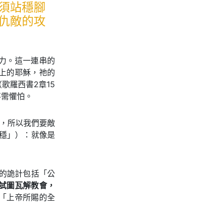
須站穩腳
仇敵的攻
力。這一連串的
上的耶穌，祂的
歌羅西書2章15
不需懼怕。
力，所以我們要敵
站穩」）：就像是
擊的詭計包括「公
試圖瓦解教會，
「上帝所賜的全