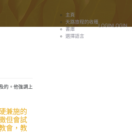
主頁
天路旅程的收穫
LOGIN
LOGIN
書庫
選擇語言
及的。他強調上
硬兼施的
撒但會試
教會，教