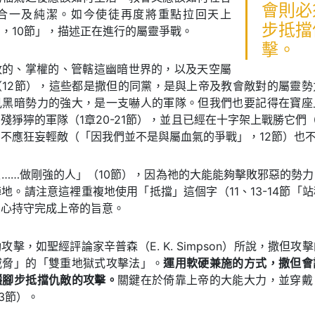
會則必
合一及純潔。如今使徒再度將重點拉回天上
步抵擋
，10節」，描述正在進行的屬靈爭戰。
擊。
政的、掌權的、管轄這幽暗世界的，以及天空屬
（12節），這些都是撒但的同黨，是與上帝及教會敵對的屬靈勢
見黑暗勢力的強大，是一支嚇人的軍隊。但我們也要記得在寶座
殘猙獰的軍隊（1章20-21節），並且已經在十字架上戰勝它們（
不應狂妄輕敵（「因我們並不是與屬血氣的爭戰」，12節）也
……做剛強的人」（10節），因為祂的大能能夠擊敗邪惡的勢
地。請注意這裡重複地使用「抵擋」這個字（11、13-14節「
忠心持守完成上帝的旨意。
攻擊，如聖經評論家辛普森（E. K. Simpson）所說，撒但攻
威脅」的「雙重地獄式攻擊法」。
運用軟硬兼施的方式，撒但會
穩腳步抵擋仇敵的攻擊。
關鍵在於倚靠上帝的大能大力，並穿戴
13節）。