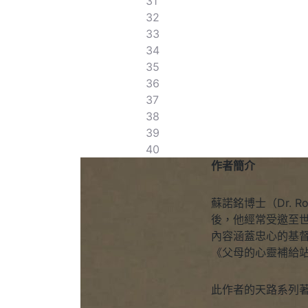
31
32
33
34
35
36
37
38
39
40
作者簡介
蘇諾銘博士（Dr. 
後，他經常受邀至
內容涵蓋忠心的基
《父母的心靈補給
此作者的天路系列