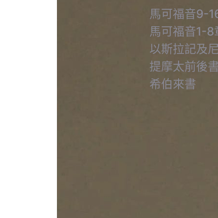
馬可福音9-1
馬可福音1-8
以斯拉記及
提摩太前後
希伯來書