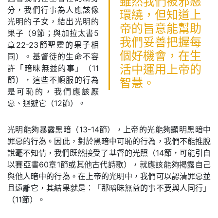
雖然我們被邪惡
分，我們行事為人應該像
環繞，但知道上
光明的子女，結出光明的
帝的旨意能幫助
果子（9節；與加拉太書5
我們妥善把握每
章22-23節聖靈的果子相
個好機會，在生
同）。基督徒的生命不容
許「暗昧無益的事」（11
活中運用上帝的
節），這些不順服的行為
智慧。
是可恥的，我們應該厭
惡、迴避它（12節）。
光明能夠暴露黑暗（13-14節），上帝的光能夠顯明黑暗中
罪惡的行為。因此，對於黑暗中可恥的行為，我們不能推脫
說毫不知情，我們既然接受了基督的光照（14節，可能引自
以賽亞書60章1節或其他古代詩歌），就應該能夠揭露自己
與他人暗中的行為。在上帝的光明中，我們可以認清罪惡並
且遠離它，其結果就是：「那暗昧無益的事不要與人同行」
（11節）。