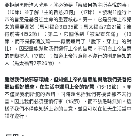
要拒絕黑暗進入光明，就必須要「察驗何為主所喜悅的事」
（10節）並了解「主的旨意如何」（17節）。發現並遵行上
帝的旨意是基督徒生命的重要核心。第一，它是分辨上帝兒
女的重要測試（馬可福音3章35節；馬太福音7章21節；彼
得前書4章2節）；第二，它關係到「被聖靈充滿」（18
節，而不是醉酒放蕩——再度運用了「脫下、穿上」的對
比），因聖靈能幫助我們遵行上帝的旨意。不明白上帝旨意
的是糊塗人（17節）；知道上帝旨意卻不遵行的則是無知的
人（馬太福音7章26節）。
雖然我們被邪惡環繞，但知道上帝的旨意能幫助我們妥善把
握每個好機會，在生活中運用上帝的智慧
（15-16節）。罪
不僅是我們所犯的過錯，同時還包括我們有機會卻不去行
善。因此我們必須謹慎行事（15節），而不該愚昧無知。這
樣子我們不僅能知道上帝的旨意，並且可以在每天生活當中
謹守遵行。