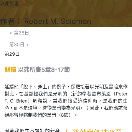
以弗所書
作者： Robert M. Solomon
<
第28日
第30日
>
第29日
閱讀
以弗所書5章8-17節
延續他「脫下、穿上」的例子，保羅接著以光明及黑暗來作
對比。在基督裡我們是光明的（新約學者歐布萊恩〔Peter
T. O’ Brien〕解釋說，當我們接受這信仰時，是我們的生
命，而不是環境，會從黑暗變為光明）；因此，我們應該棄
絕那曾經轄制我們的黑暗（8節）。
因著我們在基督裡的新身