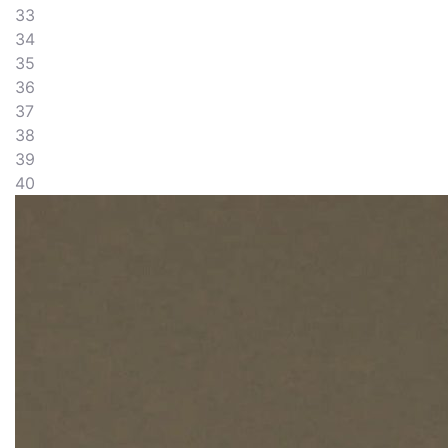
33
34
35
36
37
38
39
40