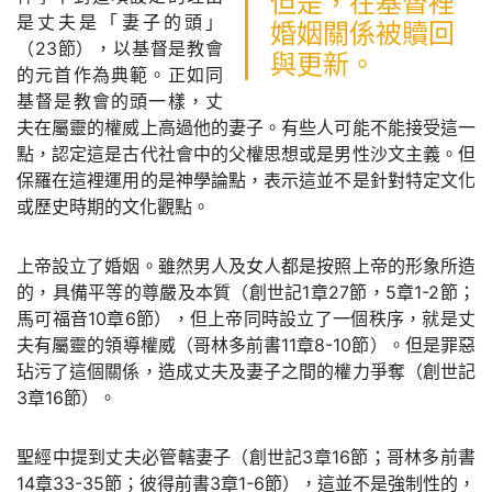
但是，在基督裡
是丈夫是「妻子的頭」
婚姻關係被贖回
（23節），以基督是教會
與更新。
的元首作為典範。正如同
基督是教會的頭一樣，丈
夫在屬靈的權威上高過他的妻子。有些人可能不能接受這一
點，認定這是古代社會中的父權思想或是男性沙文主義。但
保羅在這裡運用的是神學論點，表示這並不是針對特定文化
或歷史時期的文化觀點。
上帝設立了婚姻。雖然男人及女人都是按照上帝的形象所造
的，具備平等的尊嚴及本質（創世記1章27節，5章1-2節；
馬可福音10章6節），但上帝同時設立了一個秩序，就是丈
夫有屬靈的領導權威（哥林多前書11章8-10節）。但是罪惡
玷污了這個關係，造成丈夫及妻子之間的權力爭奪（創世記
3章16節）。
聖經中提到丈夫必管轄妻子（創世記3章16節；哥林多前書
14章33-35節；彼得前書3章1-6節），這並不是強制性的，