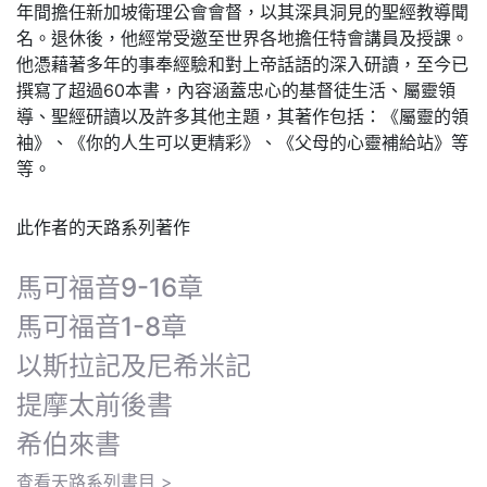
年間擔任新加坡衛理公會會督，以其深具洞見的聖經教導聞
名。退休後，他經常受邀至世界各地擔任特會講員及授課。
他憑藉著多年的事奉經驗和對上帝話語的深入研讀，至今已
撰寫了超過60本書，內容涵蓋忠心的基督徒生活、屬靈領
導、聖經研讀以及許多其他主題，其著作包括：《屬靈的領
袖》、《你的人生可以更精彩》、《父母的心靈補給站》等
等。
此作者的天路系列著作
馬可福音9-16章
馬可福音1-8章
以斯拉記及尼希米記
提摩太前後書
希伯來書
查看天路系列書目 >