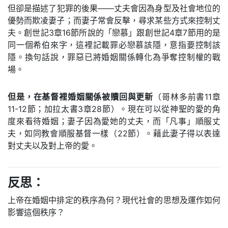
但卻是描述了犯罪的後果——丈夫會因為身型及社會地位的
優勢而欺凌妻子；而妻子常會反擊，尋求某些方式來控制丈
夫。創世記3章16節所說的「戀慕」跟創世記4章7節用的是
同一個希伯來字，這裡記載罪必戀慕該隱，意指要控制該
隱。換句話說，罪惡已將婚姻關係轉化為爭奪控制權的戰
場。
但是，在基督裡婚姻關係被贖回與更新
（哥林多前書11章
11-12節；加拉太書3章28節）。現在可以從神聖的愛的角
度來看待婚姻；妻子因為愛她的丈夫，而「凡事」順服丈
夫，如同教會順服基督一樣（22節）。藉此妻子得以表達
對丈夫以及對上帝的愛。
反思：
上帝在婚姻中排定的秩序為何？現代社會的思想及運作如何
影響這個秩序？