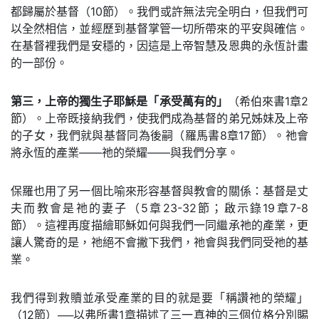
都歸屬於基督（10節）。我們或許無法完全明白，但我們可
以全然相信，並經歷到基督掌管一切所帶來的平安與確信。
在基督裡我們是安穩的，因這是上帝智慧及恩典的永恆計畫
的一部份。
第三，上帝的獨生子耶穌是「承受萬有的」
（希伯來書1章2
節）。上帝既接納我們，使我們成為基督的弟兄姊妹及上帝
的子女，我們就與基督同為後嗣（羅馬書8章17節）。祂會
將永恆的產業——祂的榮耀——與我們分享。
保羅也用了另一個比喻來形容基督與教會的關係：基督是丈
夫而教會是祂的妻子（5章23-32節；啟示錄19章7-8
節）。這裡再度描繪耶穌如何與我們一同繼承祂的產業，更
讓人驚奇的是，祂絕不會撇下我們，祂會與我們同受祂的基
業。
我們得到救贖並承受產業的目的就是要「稱讚祂的榮耀」
（12節）──以弗所書1章描述了三一真神的三個位格分別賜