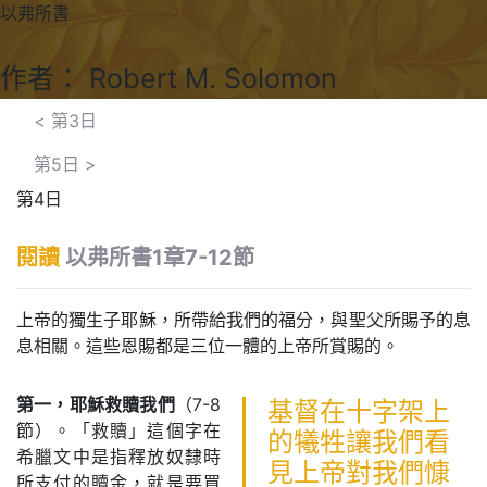
以弗所書
作者： Robert M. Solomon
<
第3日
第5日
>
第4日
閱讀
以弗所書1章7-12節
上帝的獨生子耶穌，所帶給我們的福分，與聖父所賜予的息
息相關。這些恩賜都是三位一體的上帝所賞賜的。
第一，耶穌救贖我們
（7-8
基督在十字架上
節）。「救贖」這個字在
的犧牲讓我們看
希臘文中是指釋放奴隸時
見上帝對我們慷
所支付的贖金，就是要買