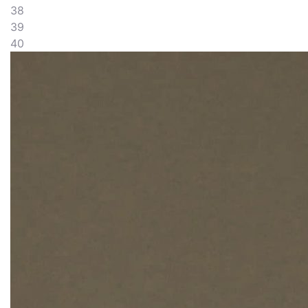
38
39
40