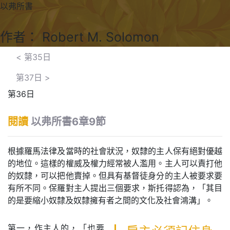
以弗所書
作者： Robert M. Solomon
<
第35日
第37日
>
第36日
閱讀
以弗所書6章9節
根據羅馬法律及當時的社會狀況，奴隸的主人保有絕對優越
的地位。這樣的權威及權力經常被人濫用。主人可以責打他
的奴隸，可以把他賣掉。但具有基督徒身分的主人被要求要
有所不同。保羅對主人提出三個要求，斯托得認為，「其目
的是要縮小奴隸及奴隸擁有者之間的文化及社會鴻溝」。
第一，作主人的，「也要