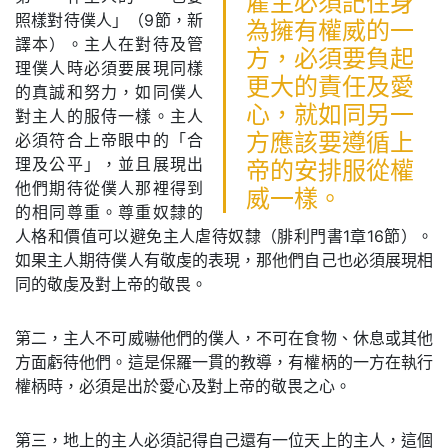
雇主必須記住身
照樣對待僕人」（9節，新
為擁有權威的一
譯本）。主人在對待及管
方，必須要負起
理僕人時必須要展現同樣
更大的責任及愛
的真誠和努力，如同僕人
心，就如同另一
對主人的服侍一樣。主人
必須符合上帝眼中的「合
方應該要遵循上
理及公平」，並且展現出
帝的安排服從權
他們期待從僕人那裡得到
威一樣。
的相同尊重。尊重奴隸的
人格和價值可以避免主人虐待奴隸（腓利門書1章16節）。
如果主人期待僕人有敬虔的表現，那他們自己也必須展現相
同的敬虔及對上帝的敬畏。
第二，主人不可威嚇他們的僕人，不可在食物、休息或其他
方面虧待他們。這是保羅一貫的教導，有權柄的一方在執行
權柄時，必須是出於愛心及對上帝的敬畏之心。
第三，地上的主人必須記得自己還有一位天上的主人，這個