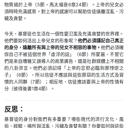
物質過於上帝（5節，馬太福音6章24節）。上帝的兒女必
須時時充滿感恩。對上帝的感謝可以幫助信徒遠離淫亂、污
穢及貪婪。
今天，基督徒也生活在一個性愛氾濫及充滿貪婪的世界裡。
他們要如何活出上帝兒女的形象呢？
他們必須謹記自己真正
的身分，遠離所有與上帝的兒女不相容的事物。
他們必須確
保自己不被這個世界「虛浮的話」（6節）所蒙蔽，不管它
們是來自嘈雜又誤導人的商業廣告，還是社群媒體上不相關
的八卦流言。他們必須記得「上帝的忿怒必臨到那悖逆之
子」（6節），所以信徒不應該與這些罪惡的生活方式及習
慣的人同夥（7節）；相反地，信徒應該要與上帝的性情有
分（彼得後書1章4節）。
反思：
基督徒的身分對我們有多重要？哪些現代的流行文化、風
俗、經驗、場所與淫亂、污穢及貪婪有關？你要如何與這些