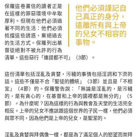
保羅這卷書信的讀者正是
他們必須謹記自
在這樣的罪惡環境中牟取
己真正的身分，
厚利。但現在他們必須過
遠離所有與上帝
著不同的生活：他們必須
的兒女不相容的
抵擋這些誘惑，棄絕過去
事物。
的生活方式。保羅列出基
督徒絕對不被允許的行為
清單，這些惡行「連提都不可」（3節）。
這份清單包括淫亂及貪婪，污穢的事情包括淫詞和下流的
話。這些不僅是不合「聖徒的體統」（3節）並且是「不相
宜」（4節）的。保羅警告說：「無論是淫亂的，是污穢
的，是有貪心的，在基督和上帝的國裡都是無分的」（5
節）。為什麼呢？因為這樣的行為與教會及天堂的生活完全
相反。上帝的兒女不應該跟這個世界的子民一樣，他們必須
與眾不同，因為他們是上帝的兒女，是聖潔的。
淫亂及貪婪與拜偶像一樣，都是為了滿足個人的慾望而崇拜