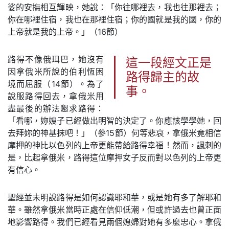
娑的安撫相互輝映，她說：「你往哪裡去，我也往那裡去；
你在哪裡住宿，我也在那裡住宿；你的國就是我的國，你的
上帝就是我的上帝。」（16節）
路得不像俄珥巴，她沒有
這一段經文正是
因拿俄米所說的伯利恆困
路得歸主的故
境而屈服（14節）。為了
事。
說服路得回去，拿俄米用
盡最後的辦法懇求路得：
「看哪，妳嫂子已經做出明智的決定了。你應該學學她，回
去拜妳的神基抹吧！」（參15節）何等悲哀，拿俄米竟相信
摩押的神比以色列的上帝更能帶給路得幸福！然而，諷刺的
是，比起拿俄米，路得這位摩押女子反而對以色列的上帝更
有信心。
聖經並未明說路得是如何認識耶和華，或是她有多了解耶和
華。雖然拿俄米當時正處在信仰低潮，但或許過去也曾正面
地影響路得。我們已經看見兩個媳婦對她有多麼忠心。拿俄