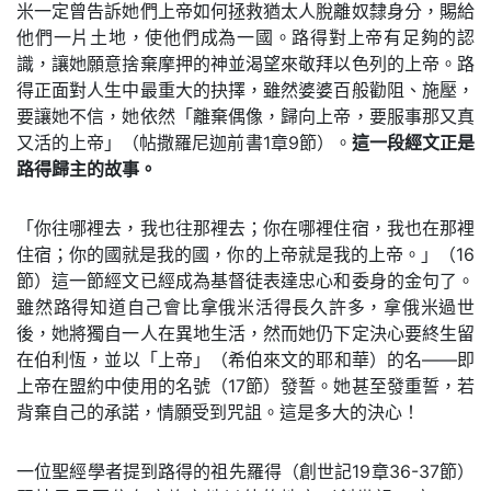
米一定曾告訴她們上帝如何拯救猶太人脫離奴隸身分，賜給
他們一片土地，使他們成為一國。路得對上帝有足夠的認
識，讓她願意捨棄摩押的神並渴望來敬拜以色列的上帝。路
得正面對人生中最重大的抉擇，雖然婆婆百般勸阻、施壓，
要讓她不信，她依然「離棄偶像，歸向上帝，要服事那又真
又活的上帝」（帖撒羅尼迦前書1章9節）。
這一段經文正是
路得歸主的故事。
「你往哪裡去，我也往那裡去；你在哪裡住宿，我也在那裡
住宿；你的國就是我的國，你的上帝就是我的上帝。」（16
節）這一節經文已經成為基督徒表達忠心和委身的金句了。
雖然路得知道自己會比拿俄米活得長久許多，拿俄米過世
後，她將獨自一人在異地生活，然而她仍下定決心要終生留
在伯利恆，並以「上帝」（希伯來文的耶和華）的名——即
上帝在盟約中使用的名號（17節）發誓。她甚至發重誓，若
背棄自己的承諾，情願受到咒詛。這是多大的決心！
一位聖經學者提到路得的祖先羅得（創世記19章36-37節）