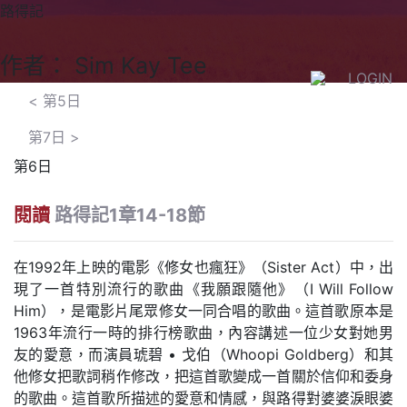
路得記
作者： Sim Kay Tee
LOGIN
<
第5日
第7日
>
第6日
閱讀
路得記1章14-18節
在1992年上映的電影《修女也瘋狂》（Sister Act）中，出
現了一首特別流行的歌曲《我願跟隨他》（I Will Follow
Him），是電影片尾眾修女一同合唱的歌曲。這首歌原本是
1963年流行一時的排行榜歌曲，內容講述一位少女對她男
友的愛意，而演員琥碧 • 戈伯（Whoopi Goldberg）和其
他修女把歌詞稍作修改，把這首歌變成一首關於信仰和委身
的歌曲。這首歌所描述的愛意和情感，與路得對婆婆淚眼婆