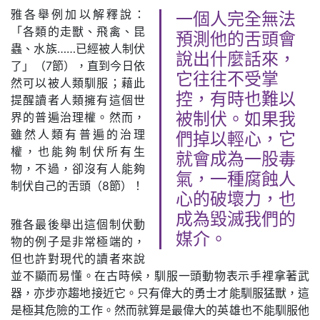
雅各舉例加以解釋說：
一個人完全無法
「各類的走獸、飛禽、昆
預測他的舌頭會
蟲、水族……已經被人制伏
說出什麼話來，
了」（7節），直到今日依
它往往不受掌
然可以被人類馴服；藉此
控，有時也難以
提醒讀者人類擁有這個世
界的普遍治理權。然而，
被制伏。如果我
雖然人類有普遍的治理
們掉以輕心，它
權，也能夠制伏所有生
就會成為一股毒
物，不過，卻沒有人能夠
氣，一種腐蝕人
制伏自己的舌頭（8節）！
心的破壞力，也
成為毀滅我們的
雅各最後舉出這個制伏動
媒介。
物的例子是非常極端的，
但也許對現代的讀者來說
並不顯而易懂。在古時候，馴服一頭動物表示手裡拿著武
器，亦步亦趨地接近它。只有偉大的勇士才能馴服猛獸，這
是極其危險的工作。然而就算是最偉大的英雄也不能馴服他