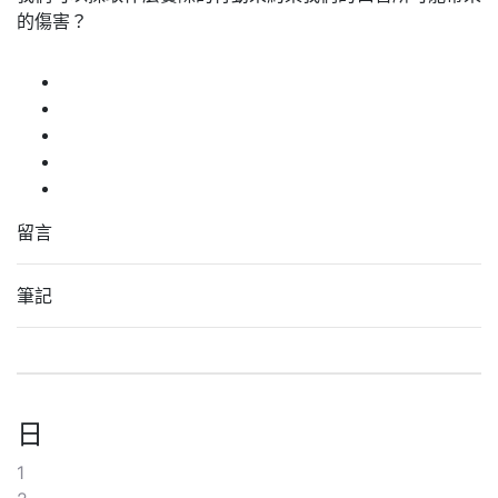
的傷害？
留言
筆記
日
1