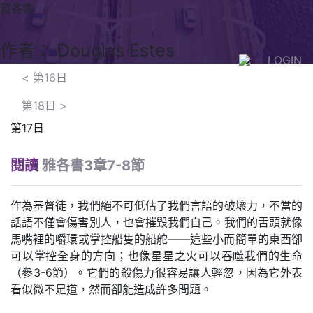
雅各書
作者： Douglas Estes
LOGIN
<
第16日
第18日
>
第17日
閱讀
雅各書3章7-8節
作為基督徒，我們絕不可低估了我們言語的破壞力，不當的
話語不僅會傷害別人，也會摧毀我們自己。我們的舌頭就像
馬嘴裡的嚼環或掌控船隻的船舵——這些小而簡單的東西卻
可以掌控全身的方向；也像星星之火可以吞噬我們的生命
（參3-6節）。它們的殺傷力很容易讓人輕忽，因為它外表
看似微不足道，然而卻能造成許多問題。