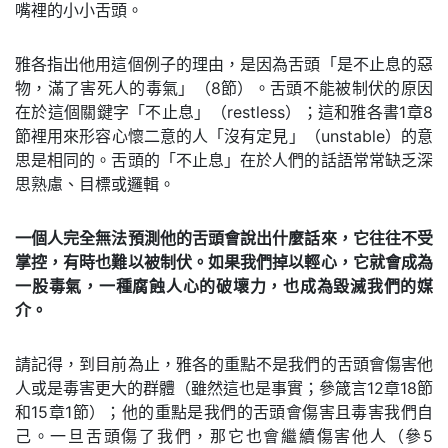
嘴裡的小小舌頭。
雅各指出他用這個例子的理由，是因為舌頭「是不止息的惡
物，滿了害死人的毒氣」（8節）。舌頭不能被制伏的原因
在於這個關鍵字「不止息」（restless）；這和雅各書1章8
節裡用來形容心懷二意的人「沒有定見」（unstable）的意
思是相同的。舌頭的「不止息」在於人們的話語常常缺乏深
思熟慮、目標或邏輯。
一個人完全無法預測他的舌頭會說出什麼話來，它往往不受
掌控，有時也難以被制伏。如果我們掉以輕心，它就會成為
一股毒氣，一種腐蝕人心的破壞力，也成為毀滅我們的媒
介。
請記得，到目前為止，雅各的重點不是我們的舌頭會傷害他
人或是毒害更大的群體（雖然這也是事實；參箴言12章18節
和15章1節）；他的重點是我們的舌頭會傷害且毒害我們自
己。一旦舌頭傷了我們，那它也會繼續傷害他人（參5