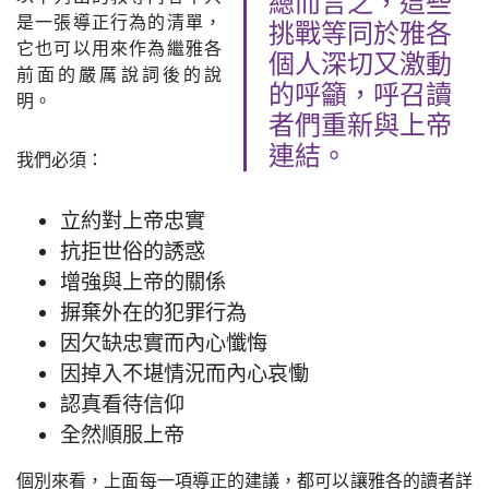
總而言之，這些
是一張導正行為的清單，
挑戰等同於雅各
它也可以用來作為繼雅各
個人深切又激動
前面的嚴厲說詞後的說
的呼籲，呼召讀
明。
者們重新與上帝
連結。
我們必須：
立約對上帝忠實
抗拒世俗的誘惑
增強與上帝的關係
摒棄外在的犯罪行為
因欠缺忠實而內心懺悔
因掉入不堪情況而內心哀慟
認真看待信仰
全然順服上帝
個別來看，上面每一項導正的建議，都可以讓雅各的讀者詳