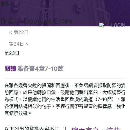
雅各書
作者： Douglas Estes
LOGIN
<
第22日
第24日
>
第23日
閱讀
雅各書4章7-10節
在雅各幾番尖銳的提問和回應後，不免讓讀者採取防禦的姿
態回應，於是他轉換口氣，鼓勵他們跳出窠臼，大幅調整行
為模式，以便讓他們的生活重回敬虔的軌道（7-10節）。雅
各使用結構相似的句子，字裡行間帶有豐富的韻律感，強化
其修辭效果。
以下列出的教導內容不只