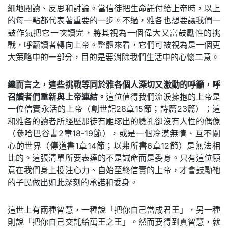
細地閱讀、反思和討論。當信徒把生命託付給上帝時，以上
的每一點都代表著重要的一步。不過，雅各也想要讓我們一
鼓作氣把它一次讀完，將其視為一個偉大又富鼓勵性的挑
戰，呼籲讀者轉向上帝。整體來看，它們可被視為是一個更
大策略中的一部分，目的是要消除我們生活中的心懷二意。
總而言之，這些挑戰等同於雅各個人深切又激動的呼籲，呼
召讀者們重新與上帝連結。
這位值得我們流淚擁抱的上帝是
一位信實永活的上帝（創世記28章15節；詩篇23篇）；這
和雅各的讀者所經歷那徒有雕琢出的臉孔卻沒有人性的偶像
（參哈巴谷書2章18-19節），或是一個冷漠無情、互不關
心的世界（傳道書1章14節；以弗所書6章12節）是無法相
比的。這張清單所要表達的不是誡命而是委身。只有這位願
意在我們身上投注心力、自始至終信實的上帝，才會鼓勵祂
的子民做出如此深刻的承諾和委身。
這世上有兩種智慧，一種說「把你自己當成君王」，另一種
則說「把你自己交託給萬王之王」。然而要得到真智慧，就