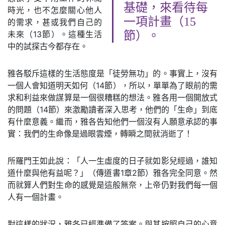
基礎，來看待每
時光，也不怎麼關心他人
一項計畫（15
的需求，甚或我們自己的
未來（13節）。這種生活
節）。
中的試探古今都存在。
雅各駁斥這樣的生活態度是「徒勞無功」的。事實上，沒有
一個人會知道明天如何（14節），所以，單單為了眼前的需
求和利益來做謀算是一個很糟糕的想法。雅各用一個開放式
的問題（14節）來激勵讀者深入思考，他們的「生命」到底
有什麼意義。繼而，雅各告知他們一個沒有人願意承認的事
實：我們的生命像是過眼雲煙，轉瞬之間就消逝了！
所羅門王如此說：「人一生虛度的日子就如影兒經過，誰知
道什麼與他有益呢？」（傳道書1章2節）雅各完全同意。然
而就算人們對生命的感覺是這般無奈，上帝仍對我們每一個
人有一個計畫。
對這樣的狀況，雅各已經準備了答案。與其按照自己的心意