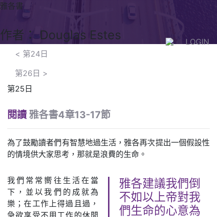
雅各書
作者： Douglas Estes
LOGIN
<
第24日
第26日
>
第25日
閱讀
雅各書4章13-17節
為了鼓勵讀者們有智慧地過生活，雅各再次提出一個假設性
的情境供大家思考，那就是浪費的生命。
我們常常嚮往生活在當
雅各建議我們倒
下，並以我們的成就為
不如以上帝對我
樂；在工作上得過且過，
們生命的心意為
急欲享受不用工作的休閒