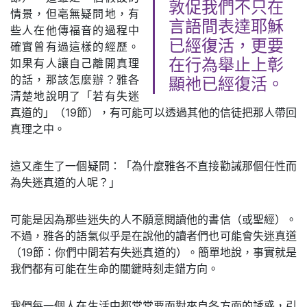
敦促我們不只在
情景，但亳無疑問地，有
言語間表達耶穌
些人在他傳福音的過程中
已經復活，更要
確實曾有過這樣的經歷。
如果有人讓自己離開真理
在行為舉止上彰
的話，那該怎麼辦？雅各
顯祂已經復活。
清楚地說明了「若有失迷
真道的」（19節），有可能可以透過其他的信徒把那人帶回
真理之中。
這又產生了一個疑問：「為什麼雅各不直接勸誡那個任性而
為失迷真道的人呢？」
可能是因為那些迷失的人不願意閱讀他的書信（或聖經）。
不過，雅各的語氣似乎是在說他的讀者們也可能會失迷真道
（19節：你們中間若有失迷真道的）。簡單地說，事實就是
我們都有可能在生命的關鍵時刻走錯方向。
我們每一個人在生活中都常常要面對來自各方面的誘惑，引