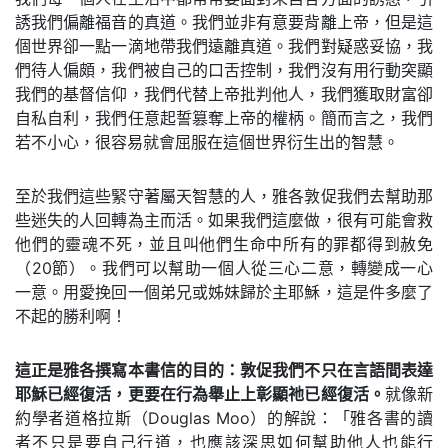
誘我們偏離福音的真道。我們並非有意要背離上帝，但是這
個世界卻一點一滴地帶我們遠離真道。我們對疑惑妥協，我
們待人偏頗，我們被自己的口舌控制，我們沒有用行動突顯
我們的基督信仰，我們代替上帝批判他人，我們獲取財富卻
自私自利，我們任意起誓篡奪上帝的權柄。簡而言之，我們
若不小心，很容易就會屈服在這個世界衍生出的智慧。
至於我們這些緊守著屬天智慧的人，雅各敦促我們去幫助那
些迷失的人回轉為主而活。如果我們這麼做，很有可能會救
他們的靈魂不死，並且叫他們生命中所有的罪都得到赦免
（20節）。我們可以幫助一個人從三心二意，轉變成一心
一意。用愛挽回一個弟兄或姊妹歸於主耶穌，這是件多麼了
不起的勝利啊！
這正是雅各撰寫本書信的目的：敦促我們不只在言語間表達
耶穌已經復活，更要在行為舉止上彰顯祂已經復活。
就像新
約學者道格拉斯（Douglas Moo）的解說：「雅各書的讀
者不只是要自己行道，也應該深思如何幫助他人也能行