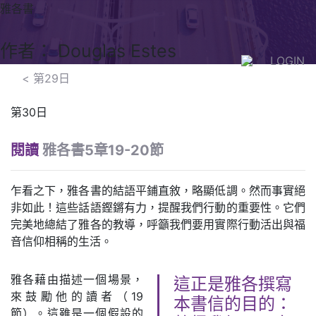
雅各書
作者： Douglas Estes
LOGIN
<
第29日
第30日
閱讀
雅各書5章19-20節
乍看之下，雅各書的結語平鋪直敘，略顯低調。然而事實絕
非如此！這些話語鏗鏘有力，提醒我們行動的重要性。它們
完美地總結了雅各的教導，呼籲我們要用實際行動活出與福
音信仰相稱的生活。
雅各藉由描述一個場景，
這正是雅各撰寫
來鼓勵他的讀者（19
本書信的目的：
節）。這雖是一個假設的