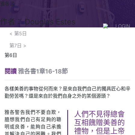
雅各書
作者： Douglas Estes
LOGIN
<
第5日
第7日
>
第6日
閱讀
雅各書1章16-18節
各樣美善的事物從何而來？是來自我們自己的獨具匠心和辛
勤勞苦嗎？還是來自於我們自身之外的某個源頭？
雅各警告我們不要自欺，
人們不見得總會
臆想我們自己有足夠的聰
互相餽贈美善的
明或良善，能夠自己承擔
禮物，但是上帝
並解決自己的困難。我們