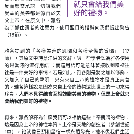
就只會給我們美
反而應當承認一切讓我們
好的禮物。
受益的美善都是源自於天
父上帝。在原文中，雅各
為了抓住讀者的注意力，使用醒目的措辭向我們提出警告
（16節）。
雅各提到的「各樣美善的恩賜和各樣全備的賞賜」（17
節），其原文中詩意洋溢的文辭，讓一些學者認為雅各使用
1
的是當時的流行用語
；而這用語可能意味著接收到贈禮往
往是一件美好的事情。若是如此，雅各則是將之加以修飾，
又加入了自己的聲明：只有來自上帝的禮物才是真正美善
的。雅各這樣說是因為來自上帝的禮物遠比世上的一切來得
珍貴。
人們不見得總會互相餽贈美善的禮物，但是上帝就只
會給我們美好的禮物。
再來，雅各解釋為什麼我們可以相信這些上帝餽贈的禮物：
這是因為上帝的神性本質。上帝是天地的創造者（參創世記
1章），祂就像日頭和星宿一樣永遠發光。祂不像我們生活