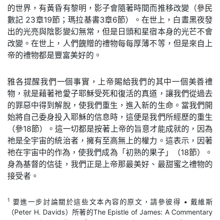
的世界，有黃昏有黎明，影子會隨著時間而推移改變（參民
數記 23章19節；瑪拉基書3章6節）。在世上，白晝黑夜發
出的光亮與陰影變幻無常，但是日頭和星宿本身的光芒不會
改變。在世上，人們餽贈的禮物每每厚薄不等，但是來自上
帝的禮物都是豐富美好的。
雅各提醒我們一個事實，上帝賜給我們的其中一個美善禮
物，就是藉著祂愛子耶穌受死和復活的真道，讓我們從過去
的罪惡中得到解脫，使我們重生，進入新的生命。當我們開
始將自己委身投入耶穌的信息時，這便是我們所經歷的重生
（參18節）。這一切都是按著上帝的旨意才能成就的，因為
祂是全宇宙的統治者，擁有至高無上的權力。這表示，因著
祂在宇宙中的作為，使我們成為「初熟的果子」（18節）。
身為基督的信徒，我們正是上帝那最美好、最甜蜜之禮物的
接受者。
1
要進一步討論關於這些文本內容的原文，請參彼得 • 戴維斯
（Peter H. Davids）所著的The Epistle of James: A Commentary