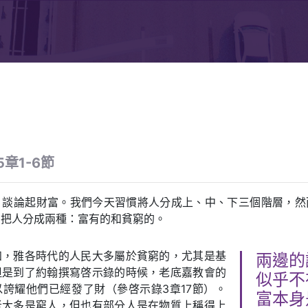
章1-6節
，談論起財富。我們今天習慣將人分成上、中、下三個階層，然
只把人分成兩種：富有的和貧窮的。
知，雅各時代的人民大多屬於貧窮的，尤其是基
兩邊的
但是到了約翰撰寫啓示錄的時候，老底嘉教會的
似乎不
誇耀他們已經發了財（參啓示錄3章17節）。
富本身
者大多是窮人，但也有部分人是在物質上稱得上