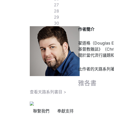
27
28
29
30
作者簡介
翟道格（Dougla
基督教雜誌》（Chr
關於當代流行議題和
此作者的天路系列
雅各書
查看天路系列書目 >
聯繫我們
奉獻支持