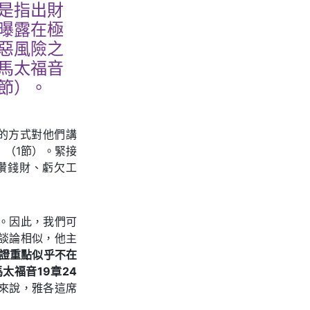
是指出財
曝露在極
惡風險之
馬太福音
4節）。
的方式對他們講
（1節）。緊接
攢錢財、虧欠工
。因此，我們可
談論相似，他主
證重點似乎不在
福音19章24
來說，雅各這席