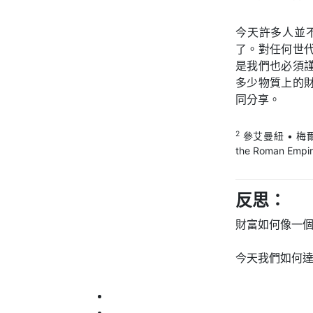
今天許多人並
了。對任何世
是我們也必須
多少物質上的
同分享。
2
參艾曼紐 • 梅爾（Ema
the Roman Empir
反思：
財富如何像一
今天我們如何