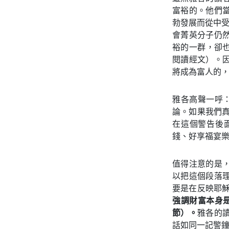
富裕的。他們
勃發展而從中
會菁英分子仍
裕的一群，卻也
閱讀經文）。
將成為富人的
雅各高聲一呼
論。如果我們
在這個警告後
錢、好享福宴樂
值得注意的是
以把這個段落
要是在反映耶穌
強調財富本身
節）。
雅各的
話如同一記警