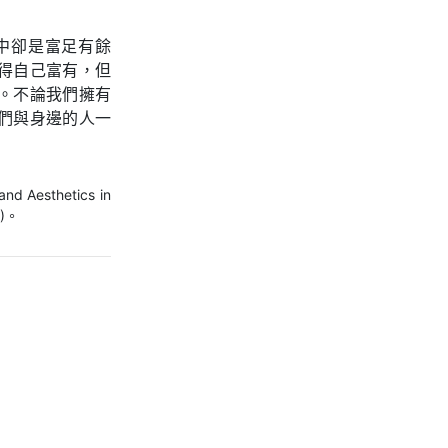
中卻是富足有餘
得自己富有，但
。不論我們擁有
們與身邊的人一
 Aesthetics in
2)。