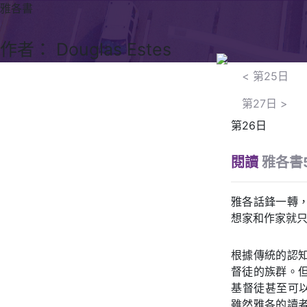
雅各書
作者： Douglas Estes
<
第25日
第27日
>
第26日
閱讀
雅各書5
雅各話鋒一轉
想家和作家就
根據傳統的認
督徒的族群。
基督徒甚至可以
雖然雅各的讀