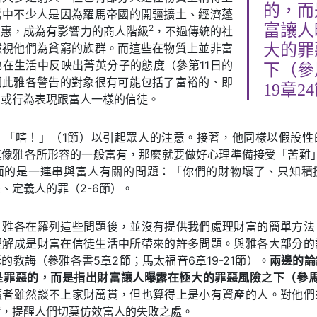
的，而
當中不少人是因為羅馬帝國的開疆擴土、經濟蓬
富讓人
2
受惠，成為有影響力的商人階級
，不過傳統的社
然視他們為貧窮的族群。而這些在物質上並非富
大的罪
在生活中反映出菁英分子的態度（參第11日的
下（參
因此雅各警告的對象很有可能包括了富裕的、即
19章2
，或行為表現跟富人一樣的信徒。
：「嗐！」（1節）以引起眾人的注意。接著，他同樣以假設性
真像雅各所形容的一般富有，那麼就要做好心理準備接受「苦難」
面的是一連串與富人有關的問題：「你們的財物壞了、只知積
、定義人的罪（2-6節）。
，雅各在羅列這些問題後，並沒有提供我們處理財富的簡單方法
理解成是財富在信徒生活中所帶來的許多問題。與雅各大部分的
的教誨（參雅各書5章2節；馬太福音6章19-21節）。
兩邊的論
是罪惡的，而是指出財富讓人曝露在極大的罪惡風險之下（參馬太
讀者雖然談不上家財萬貫，但也算得上是小有資產的人。對他們
鐘，提醒人們切莫仿效富人的失敗之處。