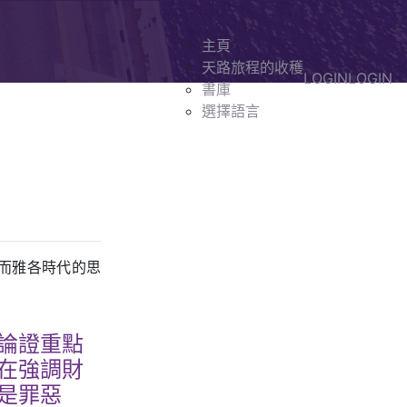
主頁
天路旅程的收穫
LOGIN
LOGIN
書庫
選擇語言
而雅各時代的思
論證重點
在強調財
是罪惡