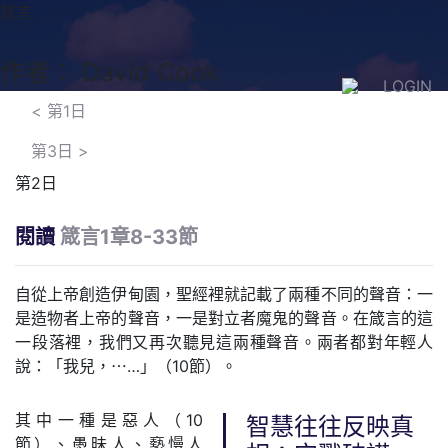
箴言
作者： David Cook
LOGIN
<
第1日
第3日
>
第2日
閱讀
箴言1章8-33節
自從上帝創造伊甸園，聖經裡就記載了兩種不同的聲音：一
是造物者上帝的聲音，一是對立者魔鬼的聲音。在箴言的這
一段落裡，我們又再次聽見這兩種聲音。兩者都對年輕人
說：「我兒，⋯…」（10節）。
其中一種是惡人（10
智慧往往反映真
節）、愚昧人、褻慢人