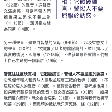
相：它戳破謊
（22節）的聲音。這聲音
言，警惕人不要
充滿誘惑，引誘年輕人罔
屈服於誘惑。
顧後果去追求不義之財
（11-13節），還與損友結
為同黨（14節）。
另一種聲音，是來自智慧的父母（8-9節），以及智慧女士
的聲音（20節），它揭露了惡者的陰謀詭計，並且揭示了
真實的情況，即網羅（17-18節），也就是最終會讓人們賠
上自己生命的一個陷阱（19節）。
智慧往往反映真相：它戳破謊言，警惕人不要屈服於誘惑。
它敦促年輕人和愚昧人聽取並服膺正確的教導（8節），不
屈服於惡人的聲音（10節）。智慧警告我們：要考慮後果！
如果我們聽從智慧的聲音，就必安然居住（33節）；如果
我們反向而行，就必自食惡果（31節）。智慧叫我們敬畏耶
和華（29節），而愚頑的抵抗就只有死路一條（32節）。