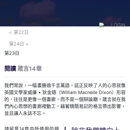
箴言
作者： David Cook
LOGIN
<
第22日
第24日
>
第23日
閱讀
箴言14章
我們常說，一幅畫勝過千言萬語，這正反映了人的心思就像
英國文學家威廉 • 狄金遜（William Macneile Dixon）形容
的，往往是更像一個畫廊，而不是一個辯論廳。箴言就在我
們內心思想的畫廊裡動工，藉著精簡易記的格言帶出影響，
並且讓人永誌不忘。
請留意14章中所使用的視