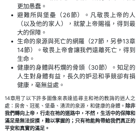
更加愚蠢。
避難所與堡壘（26節）。凡敬畏上帝的人
（以及他的家人），就蒙上帝賜福，得到最
大的保障。
生命的泉源與死亡的網羅（27節，另參13章
14節）。敬畏上帝會讓我們遠離死亡，得到
生命。
健康的身體與朽爛的骨頭（30節）。知足的
人生對身體有益，長久的妒忌和爭競卻有損
健康，毫無益處。
14章用了以下許多圖像來表達追尋主和祂的教誨的迷人之
處：房舍、冠冕、堡壘、湧流的泉源，和健康的身體。
除非
我們轉向上帝，行走在祂的道路中，不然，生活中的保障和
滿足是無法捉摸，難以掌握的；只有祂能夠帶給我們真正的
平安和真實的滿足。