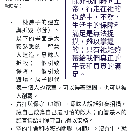
除非我們轉向上
覺隱喻：
帝，行走在祂的
道路中，不然，
一棟房子的建立
生活中的保障和
與拆毀（1節）。
滿足是無法捉
以下的畫面是大
摸，難以掌握
家熟悉的：智慧
的；只有祂能夠
人建造，愚昧人
帶給我們真正的
拆毀；一個引致
平安和真實的滿
保障，一個引致
足。
毀壞。房子即代
表一個人的家室，可以得著堅固，也可以被
人削弱。
責打與保守（3節）。愚昧人說話狂妄招損，
讓自己成為自己最可怕的敵人；而智慧人的
𧫴言慎語則保守自己得以安穩。
空的牛舍和收穫的關聯（4節）。沒有牛，就