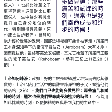
多做見證：那些
僕人），也必比貽羞之子
痛苦和試煉的時
更得尊榮。這個對比在那
刻，通常也是我
個僕人一生中鮮少有機會
們靈命成長和進
提升自己身分地位的時
代，特別顯得有意義。這
步的時候！
句箴言告訴我們，智慧和
能力優於世襲的殊榮，因那些特權極可能會被奪走。所羅門
王本身深知手下的臣僕耶羅波安（Jeroboam）大有才能，
因而提拔他；最終耶羅波安崛起，其光芒掩蓋了所羅門王親
生的兒子羅波安（Rehoboam，參列王紀上11章28-31
節）。
上帝如何煉淨：
就如上好的金銀是經過烈火粹煉而去除其雜
質的，上帝也使用生活中的磨難來煉淨祂的子民，塑造他們
的品格（3節）。
我們自己也能夠多做見證：那些痛苦和試
煉的時刻，通常也是我們靈命成長和進步的時候！
上帝善用
如此挑戰的時刻，以便把祂的恩典帶到我們的生命中。