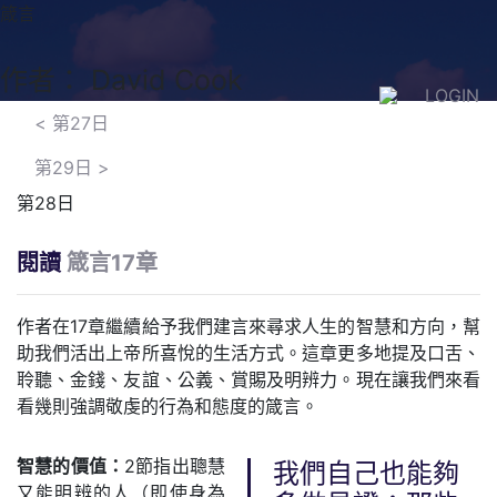
箴言
作者： David Cook
LOGIN
<
第27日
第29日
>
第28日
閱讀
箴言17章
作者在17章繼續給予我們建言來尋求人生的智慧和方向，幫
助我們活出上帝所喜悅的生活方式。這章更多地提及口舌、
聆聽、金錢、友誼、公義、賞賜及明辨力。現在讓我們來看
看幾則強調敬虔的行為和態度的箴言。
智慧的價值：
2節指出聰慧
我們自己也能夠
又能明辨的人（即使身為