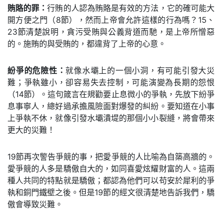
賄賂的罪：
行賄的人認為賄賂是有效的方法，它的確可能大
開方便之門（8節），然而上帝會允許這樣的行為嗎？15、
23節清楚說明，貪污受賄與公義背道而馳，是上帝所憎惡
的。施賄的與受賄的，都違背了上帝的心意。
紛爭的危險性：
就像水壩上的一個小洞，有可能引發大災
難；爭執雖小，卻容易失去控制，可能演變為長期的怨恨
（14節）。這句箴言在規勸要止息微小的爭執，先放下紛爭
息事寧人，總好過承擔風險面對爆發的糾紛。要知道在小事
上爭執不休，就像引發水壩潰堤的那個小小裂縫，將會帶來
更大的災難！
19節再次警告爭競的事，把愛爭競的人比喻為自築高牆的。
愛爭競的人多是驕傲自大的，如同喜愛炫耀財富的人。這兩
種人共同的特點就是驕傲；都認為他們可以苟安於犀利的爭
執和銅門鐵壁之後。但是19節的經文很清楚地告訴我們，驕
傲會導致災難。