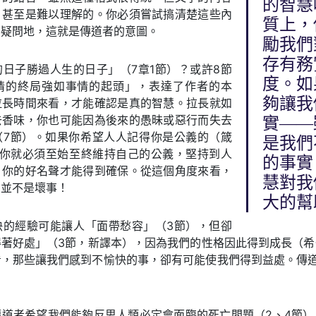
的智慧
，甚至是難以理解的。你必須嘗試搞清楚這些內
質上，
無疑問地，這就是傳道者的意圖。
勵我們
存有務
日子勝過人生的日子」（7章1節）？或許8節
度。如
情的終局強如事情的起頭」，表達了作者的本
夠讓我
拉長時間來看，才能確認是真的智慧。拉長就如
去香味，你也可能因為後來的愚昧或惡行而失去
實——
（7節）。如果你希望人人記得你是公義的（箴
是我們
，你就必須至始至終維持自己的公義，堅持到人
的事實
；你的好名聲才能得到確保。從這個角度來看，
慧對我
」並不是壞事！
大的幫
快的經驗可能讓人「面帶愁容」（3節），但卻
著好處」（3節，新譯本），因為我們的性格因此得到成長（希伯來
看，那些讓我們感到不愉快的事，卻有可能使我們得到益處。傳道
。
傳道者希望我們能夠反思人類必定會面臨的死亡問題（2、4節）