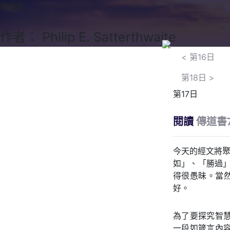
傳道書
作者： Philip E. Satterthwaite
<
第16日
第18日
>
第17日
閱讀
傳道書7
今天的經文將聚
如」、「勝過」
得很愚昧。當然
好。
為了要探究智
一段如箴言內