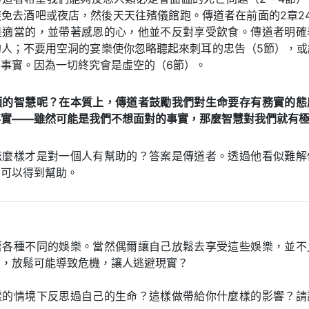
免去酒吧或夜店，然後天天往殯儀館跑。傳道者在前面的2章24
是適當的，並帶著感恩的心，他並不反對享受飲食。傳道者明確
的人；不要用空洞的宴樂使你忽略聽起來刺耳的忠告（5節），或
事實。因為一切終究會是虛空的（6節）。
類的智慧呢？在本質上，傳道者鼓勵我們對生命要存有務實的態
事實——雖然可能是我們不想面對的事實，那麼智慧對我們就有
怎麼樣才是對一個人有幫助的？答案是傳道者。透過他看似難解
們可以得到幫助。
著各種不同的娛樂。當然偶爾讓自己放鬆去享受這些娛樂，並不
下，放鬆可能導致危機，讓人逃避現實？
樣的情境下反思過自己的生命？這樣做帶給你什麼樣的影響？請