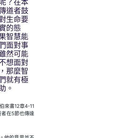
呢？在本
傳道者鼓
對生命要
實的態
果智慧能
們面對事
雖然可能
不想面對
，那麼智
們就有極
助。
書12章4-11
者在5節也傳達
。他的意思並不