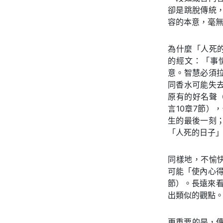
卻是跳脫傳統
容的本意，毫
為什麼「人死的
的經文：「事
意。智慧必須
同香水可能失
原有的好名聲
言10章7節）
生的最後一刻
「人死的日子
同樣地，不愉
可能「使內心得
節）。長遠來
出類似的觀點
更重要的是，