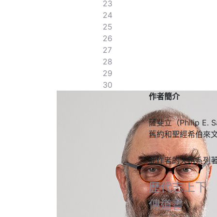
23
24
25
26
27
28
29
30
作者簡介
薩斐立（Philip E.
舊約和聖經希伯來文
此作者的天路系列
歷代志上下
傳道書