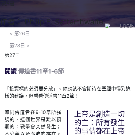
傳道書
作者： Philip E. Satterthwaite
LOGIN
<
第26日
第28日
>
第27日
閱讀
傳道書11章1-6節
「投資標的必須要分散」。你應該不會期待在聖經中得到這
樣的建議，但看看傳道書11章2節！
如同傳道者在9-10章所強
上帝是創造一切
調的，這個世界是難以預
的主：所有發生
期的：戰爭會突然發生；
的事情都在上帝
不公義以及腐敗的存在。