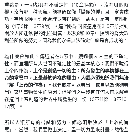
重點是，一切都具有不確定性（10章14節）。沒有哪個時
機，沒有哪一種天氣，能夠確保你「撒你的種」且一定會成
功、有所收穫。你能合理期待得到的「益處」是有一定限制
的（1章3節，3章9節）。這個觀點同樣適用在2-5章所提到
關於人所能獲得的利益財富，以及8和10章中提到的為大眾
利益所做的努力，因為我們永遠無法確定什麼是會成功的。
為什麼會如此？傳道者在5節中，繞過個人人生的不確定
性，而直達所有人世間不確定性的最基本核心：我們不曉得
上帝的作為。
上帝是創造一切的主：所有發生的事情都在上
帝的掌管中。正是基於這樣的理由，人類必須知道我們無法
了解「上帝的作為」。
我們或許可以看出（或自以為能夠看
出）某些事物發生的原因；但我們之中沒有任何人可以解釋
在這個上帝創造的世界中所發生的一切（3章11節，8章16-
17節）。
所以人類所有的嘗試和努力，都必須取決於「上帝的旨
意」。當然，我們要做出決定，盡一切力量來計畫，然後全