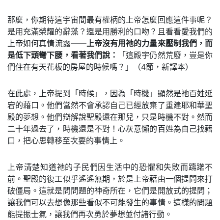
那麼，你期待這宇宙間最有權柄的上帝怎麼回應這件事呢？
是用充滿榮耀的辭藻？還是用勝利的口吻？且看看愛我們的
上帝如何真情流露——
上帝沒有用祂的力量來壓制我們，而
是低下頭彎下腰，看著我們說：
「這殿宇仍然荒廢，豈是你
們住在有天花板的房屋的時候嗎？」（4節，新譯本）
在此處，上帝提到「時候」，因為「時機」顯然是祂百姓延
宕的藉口。他們當然不會承認自己已經放棄了重建耶和華聖
殿的夢想。他們辯解說聖殿還在那兒，只是時機不對。然而
二十年過去了，時機還是不對！心灰意懶的百姓為自己找藉
口，把心思轉移至次要的事情上。
上帝清楚知道祂的子民們因生活中的恐懼和失敗而躊躇不
前。聖殿的復工似乎遙遙無期，於是上帝藉由一個提問來打
破僵局。這就是問問題的神奇所在，它們是開放式的提問；
讓我們可以去想像那些看似不可能發生的事情。這樣的問題
能提振士氣，讓我們再次勇於夢想並付諸行動。