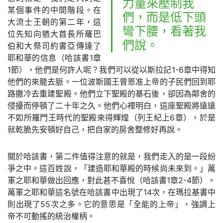
力量來壓制我
某個事件的中間階段。在
們，而是低下頭
大流士王朝的第二年，這
彎下腰，看著我
位先知向猶大首長所羅巴
們說。
伯和大祭司約書亞傳達了
耶和華的信息（哈該書1章
1節），他們是何許人呢？我們可以從以斯拉記1-6章中得知
他們的來龍去脈。一位波斯國王曾恩准上帝的子民們回到耶
路撒冷去重建聖殿。他們立下聖殿的基石後，卻因為鄰舍的
侵擾而停頓了二十年之久。他們心裡明白，這座聖殿將遠遠
不如所羅門王時代的聖殿來得輝煌（列王紀上6章），於是
就乾脆先安頓好自己，把自家的房舍整修好再說。
關於哈該書，第二件值得注意的就是，我們走入的是一段紛
爭之中。這百姓說，「建造耶和華殿的時候尚未來到。」萬
軍之耶和華做出回應，對此甚不喜悅（哈該書1章2-4節）。
萬軍之耶和華這名號在哈該書中出現了14次，在瑪拉基書中
則出現了55次之多。它的意思是「全能的上帝」，強調上
帝不可動搖的統治權柄。