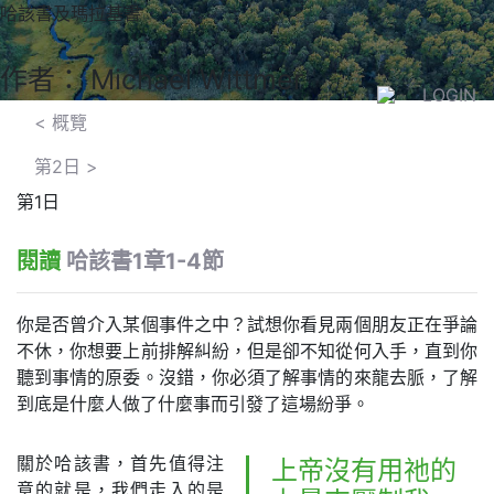
哈該書及瑪拉基書
作者： Michael Wittmer
LOGIN
< 概覽
第2日
>
第1日
閱讀
哈該書1章1-4節
你是否曾介入某個事件之中？試想你看見兩個朋友正在爭論
不休，你想要上前排解糾紛，但是卻不知從何入手，直到你
聽到事情的原委。沒錯，你必須了解事情的來龍去脈，了解
到底是什麼人做了什麼事而引發了這場紛爭。
關於哈該書，首先值得注
上帝沒有用祂的
意的就是，我們走入的是