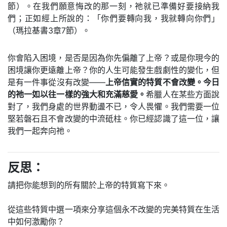
節）。在我們願意悔改的那一刻，祂就已準備好要接納我
們；正如經上所說的：「你們要轉向我，我就轉向你們」
（瑪拉基書3章7節）。
你會陷入困境，是否是因為你先偏離了上帝？或是你現今的
困境讓你更遠離上帝？你的人生可能發生戲劇性的變化，但
是有一件事從沒有改變——
上帝信實的特質不會改變。今日
的祂一如以往一樣的強大和充滿慈愛。
希臘人在某些方面說
對了，我們身處的世界動盪不已，令人畏懼。我們需要一位
堅若磐石且不會改變的中流砥柱。你已經認識了這一位，讓
我們一起奔向祂。
反思：
請把你能想到的所有關於上帝的特質寫下來。
從這些特質中選一項來分享這個永不改變的完美特質在生活
中如何激勵你？