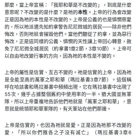
那麼，當上帝宣稱：「我耶和華是不改變的」，到底是什麼
意思呢？不改變的是什麼？是祂的
本性
。上帝的行為會改變
正是因為祂的本性是不改變的。上帝是公義的也是憐憫慈愛
的，所以祂派遣先知約拿警告尼尼微城的居民——除非他們
悔改，否則祂就會摧毀他們。當他們聽從了約拿，並為惡行
悔改，正是這同樣的公義、憐憫的天性讓上帝回心轉意，赦
免了尼尼微全城居民（約拿書1章2節，3章10節）。上帝可
以自由地改變行事的方向，因為祂的本性是不變的。
上帝的屬性是信實、亙古不變的。祂是信實的上帝，因為祂
是全能至高的萬軍之耶和華（瑪拉基書3章7節）。這個稱
呼在哈該書和瑪拉基書中頻頻出現，它在瑪拉基書中出現了
55次，幾乎占據整個舊約中使用率的一半。猶大國並無軍
隊，所以上帝重複地告訴他們祂就是「萬軍之耶和華」，意
思就是統領耶和華軍隊的，有天軍站在他們那邊。
上帝是信實的，也因為祂就是愛。正是因為祂那不改變的
愛，「所以你們雅各之子沒有滅亡」（瑪拉基書3章6