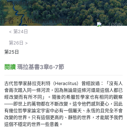
哈該書及瑪拉基書
作者： Michael Wittmer
LOGIN
<
第24日
第26日
>
第25日
閱讀
瑪拉基書3章6-7節
古代哲學家赫拉克利特（Heraclitus）曾經說過：「沒有人
會兩次踏入同一條河流，因為無論是這條河還是這個人都已
經改變而有所不同」。隨後的希臘哲學家也有相同的觀察
——即世上的萬物都在不斷改變。這令他們感到憂心，因此
有幾位哲學家論定宇宙中必有一個屬天、永恆的且完全不會
改變的世界。只有這個更高的、靜態的世界，才能賦予我們
這個不穩定的世界一些意義。