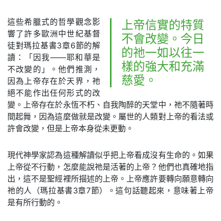
這些希臘式的哲學觀念影
上帝信實的特質
響了許多歐洲中世紀基督
不會改變。今日
徒對瑪拉基書3章6節的解
的祂一如以往一
讀：「因我——耶和華是
樣的強大和充滿
不改變的」。他們推測，
慈愛。
因為上帝存在於天界，祂
絕不能作出任何形式的改
變。上帝存在於永恆不朽、自我陶醉的天堂中，祂不隨著時
間起舞，因為這麼做就是改變。屬世的人類對上帝的看法或
許會改變，但是上帝本身從未更動。
現代神學家認為這種解讀似乎把上帝看成沒有生命的。如果
上帝從不行動，怎麼能說祂是活著的上帝？他們也真確地指
出，這不是聖經裡所描述的上帝。上帝應許要轉向願意轉向
祂的人（瑪拉基書3章7節）。這句話聽起來，意味著上帝
是有所行動的。