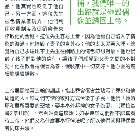
補，我們唯一的
品。他其實也貶低了他自
出路就是砸毀偶
己。另一方面，這位先生
像並歸回上帝。
被色情業者玩弄，他們利
用收費制度及促銷廣告來
榨取他的金錢。這位先生容易上當，因為他讓自己陷入了情
慾的漩渦。他摧毀了妻子的自尊心；他的太太哭著入睡，總
覺得自己永遠比不上先生在網路上的情色幻想對象。他也侵
蝕了孩子們對他的信任，讓孩子們感覺到父母之間的不對
勁。他在教會裡假冒為善，假裝家中一切安好。他心靈的癌
細胞繼續擴散。
上帝展開祂第三輪的訓話，指出罪會傷害並玷污了罪犯和他
周遭的人。祭司們可憎的敬拜方式污染了子民，他們「褻瀆
耶和華所喜愛的聖地，娶事奉外邦神的女子為妻」（瑪拉基
書2章11節）。老百姓會這麼想：如果連祭司們都不認真看
待上帝，他們又為什麼要奉行律法呢？所以他們就與拜偶像
者同床共寢。