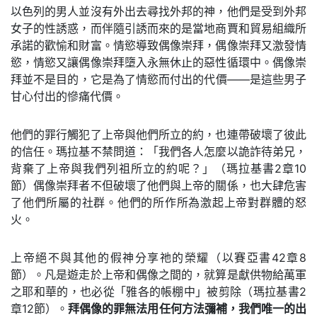
以色列的男人並沒有外出去尋找外邦的神，他們是受到外邦
女子的性誘惑，而伴隨引誘而來的是當地商賈和貿易組織所
承諾的歡愉和財富。情慾導致偶像崇拜，偶像崇拜又激發情
慾，情慾又讓偶像崇拜墮入永無休止的惡性循環中。偶像崇
拜並不是目的，它是為了情慾而付出的代價——是這些男子
甘心付出的慘痛代價。
他們的罪行觸犯了上帝與他們所立的約，也連帶破壞了彼此
的信任。瑪拉基不禁問道：「我們各人怎麼以詭詐待弟兄，
背棄了上帝與我們列祖所立的約呢？」（瑪拉基書2章10
節）偶像崇拜者不但破壞了他們與上帝的關係，也大肆危害
了他們所屬的社群。他們的所作所為激起上帝對群體的怒
火。
上帝絕不與其他的假神分享祂的榮耀（以賽亞書42章8
節）。凡是遊走於上帝和偶像之間的，就算是獻供物給萬軍
之耶和華的，也必從「雅各的帳棚中」被剪除（瑪拉基書2
章12節）。
拜偶像的罪無法用任何方法彌補，我們唯一的出