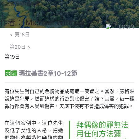
哈該書及瑪拉基書
作者： Michael Wittmer
LOGIN
<
第18日
第20日
>
第19日
閱讀
瑪拉基書2章10-12節
有位先生對自己的色情物品成癮症一笑置之。當然，嚴格來
說這是犯罪，然而這樣的行為到底傷害了誰？其實，每一種
罪行都會有人受到傷害，天底下沒有不會造成傷害的犯罪。
在這個案例中，這位先生
拜偶像的罪無法
貶低了女性的人格，把她
用任何方法彌
們物化為製造性樂趣的物