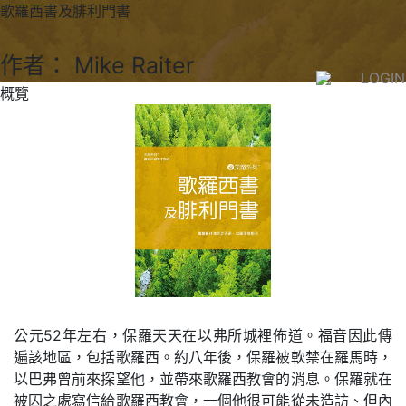
歌羅西書及腓利門書
作者： Mike Raiter
LOGIN
概覽
公元52年左右，保羅天天在以弗所城裡佈道。福音因此傳
遍該地區，包括歌羅西。約八年後，保羅被軟禁在羅馬時，
以巴弗曾前來探望他，並帶來歌羅西教會的消息。保羅就在
被囚之處寫信給歌羅西教會，一個他很可能從未造訪、但內