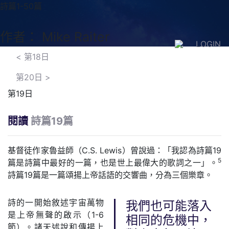
詩篇1-50篇
作者： Mike Raiter
LOGIN
<
第18日
第20日
>
第19日
閱讀
詩篇19篇
基督徒作家魯益師（C.S. Lewis）曾說過：「我認為詩篇19
5
篇是詩篇中最好的一篇，也是世上最偉大的歌詞之一」。
詩篇19篇是一篇頌揚上帝話語的交響曲，分為三個樂章。
詩的一開始敘述宇宙萬物
我們也可能落入
是上帝無聲的啟示（1-6
相同的危機中，
節）。諸天述說和傳揚上