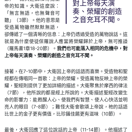
對上帝每天演
帝的知識。大衛這麼說：
奏、榮耀的創造
「無言無語，也無聲音可
之音充耳不聞。
聽」（3節）。他的意思是
受造萬物雖然默默無語，
卻傳遞了一個清晰的信息：上帝仍透過受造的萬物說話。這
就是為什麼使徒保羅說人應當將榮耀歸於上帝，無可推諉
（羅馬書1章18-20節）。
我們也可能落入相同的危機中，對
上帝每天演奏、榮耀的創造之音充耳不聞。
接著，在7-10節中，大衛因上帝的話語而喜樂。受造物和聖
經都在傳唱同一首歌：上帝的榮耀。受造萬物反映上帝的榮
耀，聖經則提供了更加詳細的描述。大衛聚焦於摩西的律法
（7節），他所說的都是經上所說的。大衛描述聖經改變生
命的影響力：能甦醒人心、使我們有智慧、使人心快活並明
亮人的眼目（7-8節）；難怪大衛會歌頌上帝說，祂的話語
比世上的金子更有價值，比珍饈佳餚更有滋味（10節）。
最後，大衛回應了這位說話的上帝（11-14節）。他描述了