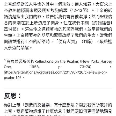
上帝話語對義人生命的其中一個功效：使人知罪。大衛求上
帝赦免他隱而未現及明知故犯的罪（12-13節）。上帝的話
語清楚指出我們的罪，並告訴我們需要被潔淨；然而聖經信
息的高潮在於上帝道成了肉身，住在我們中間（約翰福音1
章14節）。這生命之道藉著祂的死潔淨我們，並掌管我們的
生命。上帝藉著祂的話語和聖靈改變了我們的生命。當我們
閱讀並遵行上帝的話語時，「便有大賞」（11節），最終進
入永遠的榮耀。
5
參魯益師所著的Reflections on the Psalms (New York: Harper
One, 1958, p. 73–74)，
https://reiterations.wordpress.com/2017/07/26/c-s-lewis-on-
psalm-19/ 。
反思：
你對上帝「創造的交響樂」有什麼想法？關於我們所敬拜的
上帝，受造萬物訴說了什麼信息？我們要如何更清楚地聽見