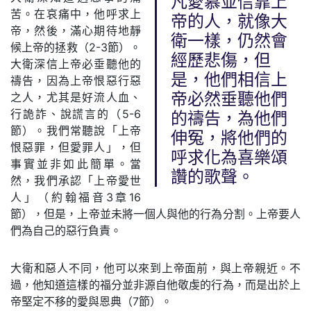
凡愛慕並信靠上
苦。在哀痛中，他呼求上
帝的人，就像大
帝，然後，滿心期待地靜
衛一樣，仍然會
候上帝的拯救（2-3節）。
經歷悲傷，但
大衛深信上帝必垂聽他的
是，他們相信上
禱告，因為上帝恨惡行惡
之人，尤其是好流人血、
帝必然垂聽他們
行詭詐、說謊言的（5-6
的禱告，為他們
節）。我們常聽說「上帝
伸冤，將他們的
恨惡罪，但愛罪人」，但
呼求化為喜樂頌
事實並非如此簡單。當
讚的歌聲。
然，我們承認「上帝愛世
人」（約翰福音3章16
節），但是，上帝並未將一個人與他的行為分割。上帝要人
們為自己的惡行負責。
大衛和惡人不同，他可以來到上帝面前，與上帝親近。不
過，他知道這樣的福分並非源自他敬虔的行為，而是出於上
帝堅定不移的愛與恩典（7節）。