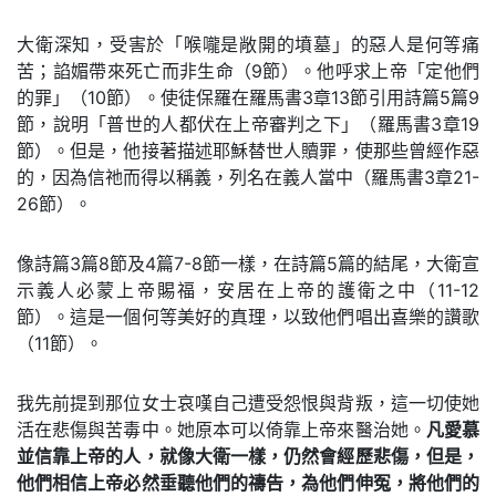
大衛深知，受害於「喉嚨是敞開的墳墓」的惡人是何等痛
苦；諂媚帶來死亡而非生命（9節）。他呼求上帝「定他們
的罪」（10節）。使徒保羅在羅馬書3章13節引用詩篇5篇9
節，說明「普世的人都伏在上帝審判之下」（羅馬書3章19
節）。但是，他接著描述耶穌替世人贖罪，使那些曾經作惡
的，因為信祂而得以稱義，列名在義人當中（羅馬書3章21-
26節）。
像詩篇3篇8節及4篇7-8節一樣，在詩篇5篇的結尾，大衛宣
示義人必蒙上帝賜福，安居在上帝的護衛之中（11-12
節）。這是一個何等美好的真理，以致他們唱出喜樂的讚歌
（11節）。
我先前提到那位女士哀嘆自己遭受怨恨與背叛，這一切使她
活在悲傷與苦毒中。她原本可以倚靠上帝來醫治她。
凡愛慕
並信靠上帝的人，就像大衛一樣，仍然會經歷悲傷，但是，
他們相信上帝必然垂聽他們的禱告，為他們伸冤，將他們的