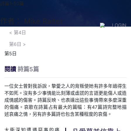
詩篇1-50篇
作者： Mike Raiter
LOGIN
<
第4日
第6日
>
第5日
閱讀
詩篇5篇
一位女士曾對我訴說，摯愛之人的背叛使她有許多年過得生
不如死。沒有多少事情能比刻薄或虛謊的言語更能傷人或造
成情感的傷害。詩篇反映、也表達出這些事情帶來多麼深重
的傷痛。哀歌在詩篇占有最大的篇幅：有47篇詩完整地描
述哀痛之情，另有許多篇詩也包含某種程度的哀傷。
大衛深知遭遇惡事的痛