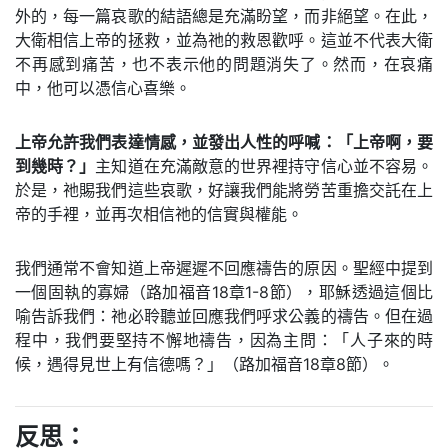
外的，每一篇哀歌的結語總是充滿盼望，而非絕望。在此，
大衛相信上帝的拯救，並為祂的救恩歡呼。這並不代表大衛
不再感到痛苦，也不表示他的問題消失了。然而，在哀痛
中，他可以憑信心喜樂。
上帝允許我們表達情感，並發出人性的呼喊：「上帝啊，要
到幾時？」
主知道在充滿敵意的世界裡持守信心並不容易。
於是，祂賜我們這些哀歌，好讓我們能將勞苦重擔交託在上
帝的手裡，並再次相信祂的信實與權能。
我們通常不會知道上帝遲遲不回應禱告的原因。聖經中提到
一個固執的寡婦（路加福音18章1-8節），耶穌透過這個比
喻告訴我們：祂必聆聽並回應我們呼求公義的禱告。但在過
程中，我們要堅持不懈地禱告，因為主問：「人子來的時
候，遇得見世上有信德嗎？」（路加福音18章8節）。
反思：