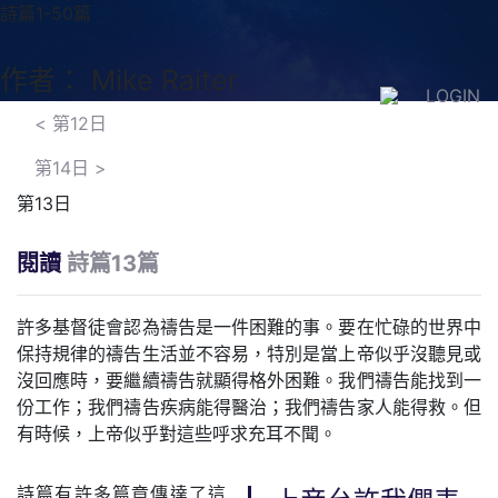
詩篇1-50篇
作者： Mike Raiter
LOGIN
<
第12日
第14日
>
第13日
閱讀
詩篇13篇
許多基督徒會認為禱告是一件困難的事。要在忙碌的世界中
保持規律的禱告生活並不容易，特別是當上帝似乎沒聽見或
沒回應時，要繼續禱告就顯得格外困難。我們禱告能找到一
份工作；我們禱告疾病能得醫治；我們禱告家人能得救。但
有時候，上帝似乎對這些呼求充耳不聞。
詩篇有許多篇章傳達了這