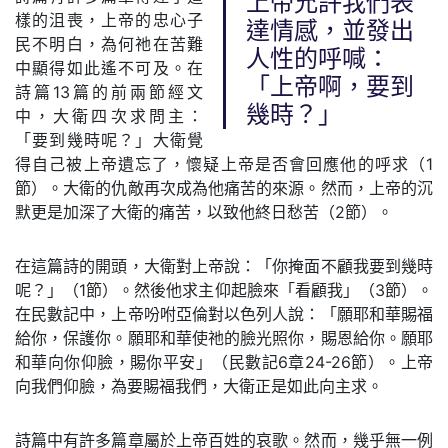
上帝允許我們表
樣的沮喪，上帝的忠心子
達情感，並發出
民不明白，為何祂在苦難
人性的呼喊：
中顯得如此遙不可及。在
「上帝啊，要到
詩篇13篇的前兩節經文
幾時？」
中，大衛四次求問主：
「要到幾時呢？」大衛覺
得自己被上帝遺忘了，懷疑上帝是否會回應他的呼求（1
節）。大衛的仇敵再次成為他痛苦的來源。然而，上帝的沉
默更是加深了大衛的痛苦，以致他終日愁苦（2節）。
在這篇詩的開頭，大衛對上帝說：「你掩面不顧我要到幾時
呢？」（1節）。然後他求主仰起臉來「看顧我」（3節）。
在民數記中，上帝吩咐亞倫對以色列人說：「願耶和華賜福
給你，保護你。願耶和華使祂的臉光照你，賜恩給你。願耶
和華向你仰臉，賜你平安」（民數記6章24-26節）。上帝
向我們仰臉，為要賜福我們，大衛正是如此向主求。
詩篇中有許多篇章屬於上帝百姓的哀歌。然而，幾乎無一例