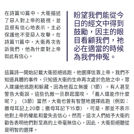
在詩篇10篇中，大衛描述
盼望我們能從今
了惡人對上帝的藐視，並
日的經文中得到
且很有信心地表示，主必
鼓勵，因主的眼
保護他不受惡人攻擊。在
目看顧我們，祂
詩篇11篇中，大衛再次告
必在適當的時候
訴我們，他為什麼對上帝
如此有信心。
為我們伸冤。
這篇詩一開始記載大衛拒絕逃跑，他選擇信靠上帝。我們不
知道具體的事件，只知道大衛的生命再次處於危險之中。眾
人建議他逃跑和躲藏，因為他孤立無援（1節）。有人甚至
警告大衛說，這些仇敵一旦群起圍攻，「義人還能作什麼
呢？」（3節）當然，大衛也曾有智慧地選擇逃跑（例如：
撒母耳記上20章；撒母耳記下15章），可是，那並不表示
他對上帝的權能和愛失去信心。然而，這次人們給予大衛的
勸告表明他們對至高的上帝毫無信心，因此，大衛拒絕聽從
是明智的選擇。