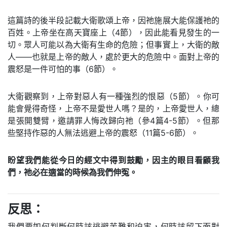
這篇詩的後半段記載大衛歌頌上帝，因祂施展大能保護祂的
百姓。上帝坐在高天寶座上（4節），因此能看見發生的一
切。眾人可能以為大衛有生命的危險；但事實上，大衛的敵
人——也就是上帝的敵人，處於更大的危險中。面對上帝的
震怒是一件可怕的事（6節）。
大衛觀察到，上帝對惡人有一種強烈的恨惡（5節）。你可
能會覺得奇怪，上帝不是愛世人嗎？是的，上帝愛世人，總
是張開雙臂，邀請罪人悔改歸向祂（參4篇4-5節）。但那
些堅持作惡的人無法逃避上帝的震怒（11篇5-6節）。
盼望我們能從今日的經文中得到鼓勵，因主的眼目看顧我
們，祂必在適當的時候為我們伸冤。
反思：
我們要如何判斷何時該逃避苦難和迫害，何時該留下面對