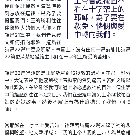
上帝曾經掩面不
後面並非偶然。這篇詩被
看在十字架上的
刻意放在這裡，是為了要
耶穌，為了要在
提醒我們：王的勝利往往
赦免、憐憫與愛
伴隨極大的個人代價。在
中轉向我們。
詩篇21篇中，我們看見經
文如何指向耶穌，這點在
詩篇22篇中更為明顯。事實上，沒有任何一篇詩能比詩篇
22篇更清楚地描繪主耶穌在十字架上所受的苦難。
詩篇22篇講述的是王從絕望到得拯救的過程。在第一部分
中，大衛表達了他感到被上帝拋棄的深刻痛苦。苦難之所以
如此難熬，在於雖然我們知道上帝必拯救祂的百姓，但生活
中的經歷卻往往不是如此。我們在聖經中讀到上帝拯救祂百
姓的奇妙故事，然後不解上帝為什麼拋棄了我們（4-5
節）。
當耶穌在十字架上受苦時，祂藉著詩篇22篇表達了祂的悲
傷與盼望。祂大聲呼喊：「我的上帝！我的上帝！為甚麼離