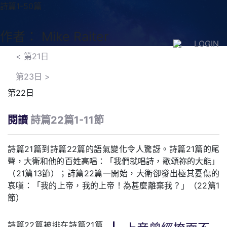
詩篇1-50篇
作者： Mike Raiter
LOGIN
<
第21日
第23日
>
第22日
閱讀
詩篇22篇1-11節
詩篇21篇到詩篇22篇的語氣變化令人驚訝。詩篇21篇的尾
聲，大衛和他的百姓高唱：「我們就唱詩，歌頌祢的大能」
（21篇13節）；詩篇22篇一開始，大衛卻發出極其憂傷的
哀嘆：「我的上帝，我的上帝！為甚麼離棄我？」（22篇1
節）
詩篇22篇被排在詩篇21篇