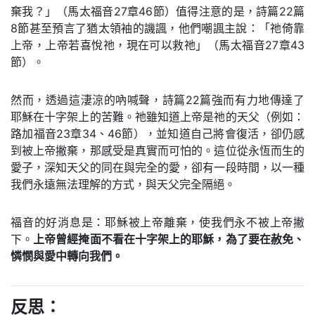
棄我？」（馬太福音27章46節）值得注意的是，詩篇22篇
8節甚至預言了猶太領袖的譏諷，他們嘲諷主說：「祂倚靠
上帝，上帝若喜悅祂，現在可以救祂」（馬太福音27章43
節）。
然而，透過這淒涼的吶喊聲，詩篇22篇強而有力地傳達了
耶穌在十字架上的苦難。祂雖知道上帝是祂的天父（例如：
路加福音23章34、46節），並知道自己將會復活，卻仍感
到被上帝撇棄，那感受是真實而可怕的。這位從永恆而生的
愛子，深知天父的同在與完全的愛，卻有一段時間，以一種
我們永遠無法理解的方式，與天父完全隔絕。
福音的好消息是：耶穌被上帝離棄，使我們永不被上帝撇
下。
上帝曾經掩面不看在十字架上的耶穌，為了要在赦免、
憐憫與愛中轉向我們。
反思：