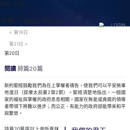
詩篇1-50篇
作者： Mike Raiter
LOGIN
<
第19日
第21日
>
第20日
閱讀
詩篇20篇
新約聖經鼓勵我們為在上掌權者禱告，使我們可以平安無事
地度日（提摩太前書2章2節）。聖經清楚地指出，一個國
家的福祉與掌權的政府息息相關。國家在無能或貪腐的領導
者帶領下將難以進步；而公正、有能力的政府卻能帶來和平
與繁榮。
詩篇20篇探討上帝所膏抹