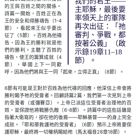
我們的君王——
的王與百姓之間的關係。
主耶穌，最後要
詩篇一開始，百姓正在為
率領天上的軍隊
王的安全和得勝禱告（1-4
再次出征：「祂
節），看起來王似乎要出
審判、爭戰，都
征了（5節）。百姓為他禱
告，因為王的勝利就是他
按著公義」（啟
們的勝利。主聽了百姓的
示錄19章11–18
禱告，使王的籌算成就（4
節）。
節），舉國上下一同歡
呼，因為他們將與王一同「起來，立得正直」（8節）。
6節有可能是王對於百姓為他代禱的回應，他深信上帝會將
勝利賜予祂的受膏者。回顧詩篇2篇，我們第一次見到上帝
的受膏者（或彌賽亞）。上帝已派這位受膏者治理祂的百
姓，並保證他將戰勝仇敵（6-8節）。詩篇中的這些話雖是
指著大衛寫的，卻在他的後裔——耶穌基督——的身上完全
成就。「耶和華救護祂的受膏者」（6節）預示上帝將要保
護耶穌，最終將一切權柄賜給祂（馬太福音28章18節）。