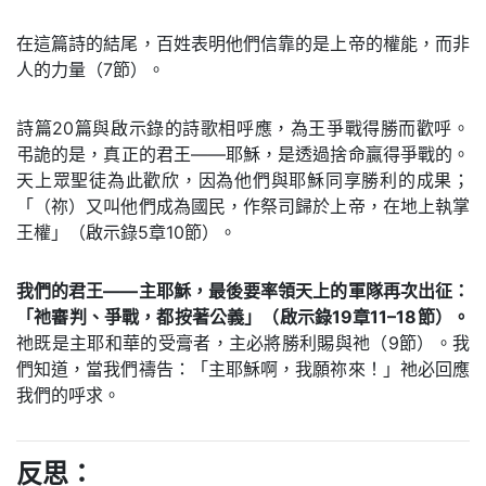
在這篇詩的結尾，百姓表明他們信靠的是上帝的權能，而非
人的力量（7節）。
詩篇20篇與啟示錄的詩歌相呼應，為王爭戰得勝而歡呼。
弔詭的是，真正的君王——耶穌，是透過捨命贏得爭戰的。
天上眾聖徒為此歡欣，因為他們與耶穌同享勝利的成果；
「（祢）又叫他們成為國民，作祭司歸於上帝，在地上執掌
王權」（啟示錄5章10節）。
我們的君王——主耶穌，最後要率領天上的軍隊再次出征：
「祂審判、爭戰，都按著公義」（啟示錄19章11–18節）。
祂既是主耶和華的受膏者，主必將勝利賜與祂（9節）。我
們知道，當我們禱告：「主耶穌啊，我願祢來！」祂必回應
我們的呼求。
反思：