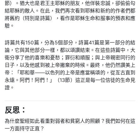
節）。猶大也是君王主耶穌的朋友，他佯裝忠誠，卻偷偷勾
結耶穌的敵人。在此，我們再次看到耶穌和新約的作者們都
將舊約（特別是詩篇），看作是耶穌生命和服事的預表和應
驗。
詩篇共有150篇，分為5個部分，詩篇41篇是第一部分的結
論，它與其他部分一樣，都以頌讚結束。在這些詩篇中，大
衛分享了他的喜樂和憂愁；罪衍和順服；與上帝親密同行的
日子，以及他感到被上帝撇棄的時候。最終，他仍然讚美上
帝：「耶和華——以色列的上帝是應當稱頌的，從亙古直到
永遠。阿們！阿們！」（13節）這正是每一位信徒的生命見
證。
反思：
為什麼聖經如此看重對弱者和貧窮人的照顧？我們如何在這
一方面持守正直？