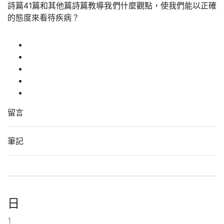
詩篇41篇和其他篇詩篇教導我們什麼觀點，使我們能以正確
的態度來看待疾病？
留言
筆記
日
1