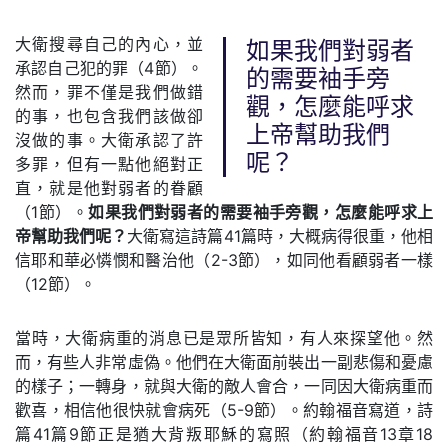
大衛搜尋自己的內心，並
如果我們對弱者
承認自己犯的罪（4節）。
的需要袖手旁
然而，罪不僅是我們做錯
觀，怎麼能呼求
的事，也包含我們該做卻
上帝幫助我們
沒做的事。大衛承認了許
呢？
多罪，但有一點他絕對正
直，就是他對弱者的眷顧
（1節）。
如果我們對弱者的需要袖手旁觀，怎麼能呼求上
帝幫助我們呢？
大衛寫這詩篇41篇時，大概病得很重，他相
信耶和華必憐憫和醫治他（2-3節），如同他看顧弱者一樣
（12節）。
當時，大衛病重的消息已是眾所皆知，有人來探望他。然
而，有些人非常虛偽。他們在大衛面前裝出一副悲傷和憂慮
的樣子；一轉身，就與大衛的敵人會合，一同因大衛病重而
歡喜，相信他很快就會病死（5-9節）。約翰福音寫道，詩
篇41篇9節正是猶大背叛耶穌的寫照（約翰福音13章18