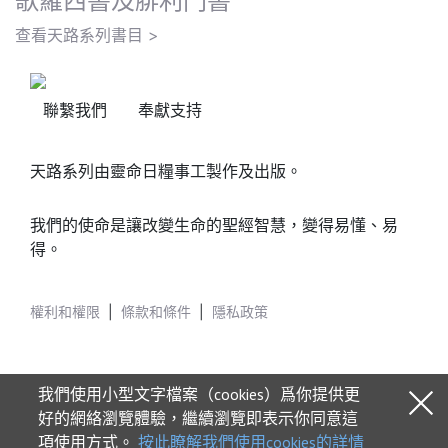
歌羅西書及腓利門書
查看天路系列書目 >
聯繫我們
奉獻支持
天路系列由靈命日糧事工製作及出版。
我們的使命是讓改變生命的聖經智慧，變得易懂、易
得。
權利和權限
|
條款和條件
|
隱私政策
我們使用小型文字檔案（cookies）爲你提供更
好的網絡瀏覽體驗，繼續瀏覽即表示你同意這
項使用方式。
按此瞭解我們使用cookies的詳情
© 2026 Our Daily Bread Ministries