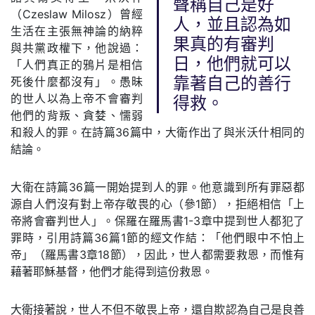
聲稱自己是好
（Czeslaw Milosz）曾經
人，並且認為如
生活在主張無神論的納粹
果真的有審判
與共黨政權下，他說過：
日，他們就可以
「人們真正的鴉片是相信
死後什麼都沒有」。愚昧
靠著自己的善行
的世人以為上帝不會審判
得救。
他們的背叛、貪婪、懦弱
和殺人的罪。在詩篇36篇中，大衛作出了與米沃什相同的
結論。
大衛在詩篇36篇一開始提到人的罪。他意識到所有罪惡都
源自人們沒有對上帝存敬畏的心（參1節），拒絕相信「上
帝將會審判世人」。保羅在羅馬書1-3章中提到世人都犯了
罪時，引用詩篇36篇1節的經文作結：「他們眼中不怕上
帝」（羅馬書3章18節），因此，世人都需要救恩，而惟有
藉著耶穌基督，他們才能得到這份救恩。
大衛接著說，世人不但不敬畏上帝，還自欺認為自己是良善