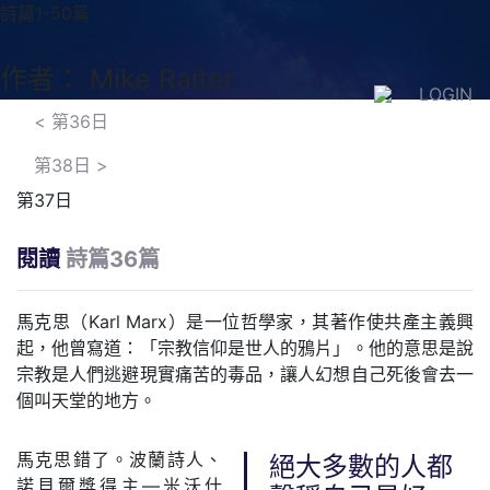
詩篇1-50篇
作者： Mike Raiter
LOGIN
<
第36日
第38日
>
第37日
閱讀
詩篇36篇
馬克思（Karl Marx）是一位哲學家，其著作使共產主義興
起，他曾寫道：「宗教信仰是世人的鴉片」。他的意思是說
宗教是人們逃避現實痛苦的毒品，讓人幻想自己死後會去一
個叫天堂的地方。
馬克思錯了。波蘭詩人、
絕大多數的人都
諾貝爾獎得主—米沃什