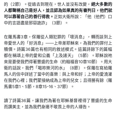
的（2節）。從過去到現在，世人並沒有改變，
絕大多數的
人都聲稱自己是好人，並且認為如果真的有審判日，他們就
可以靠著自己的善行得救。
正如大衛所說：「他（他們）口
中的言語盡是邪惡詭詐」（3節）。
在羅馬書3章，保羅從人類犯罪的「壞消息」，轉而談到上
帝愛世人的「好消息」——上帝差耶穌來，為我們的罪付上
贖價。詩篇36篇也有相同的敘述模式。這篇詩餘下的篇幅
都在稱頌上帝的愛和公義「上及諸天」（5節）。耶穌說祂
來是要使我們得著豐盛的生命（約翰福音10章10節）。用大
衛的話說，我們「喝祢樂河的水」（8節）。保羅在寫給羅
馬人的信中詳述了當中的喜樂：與上帝和好；上帝的愛澆灌
在我們心裡；我們蒙接納成為上帝的兒女；且得勝有餘（羅
馬書5章1、5節，8章15-16、37節）。
讀了詩篇36篇，讓我們為著在耶穌基督裡得了豐盛的生命
而讚美主，並為我們身邊不敬畏上帝的人禱告。