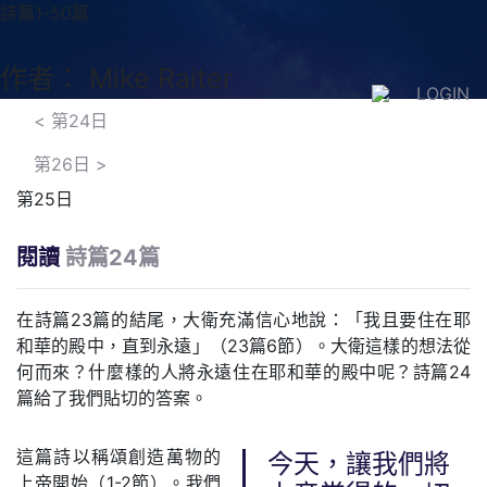
詩篇1-50篇
作者： Mike Raiter
LOGIN
<
第24日
第26日
>
第25日
閱讀
詩篇24篇
在詩篇23篇的結尾，大衛充滿信心地說：「我且要住在耶
和華的殿中，直到永遠」（23篇6節）。大衛這樣的想法從
何而來？什麼樣的人將永遠住在耶和華的殿中呢？詩篇24
篇給了我們貼切的答案。
這篇詩以稱頌創造萬物的
今天，讓我們將
上帝開始（1-2節）。我們