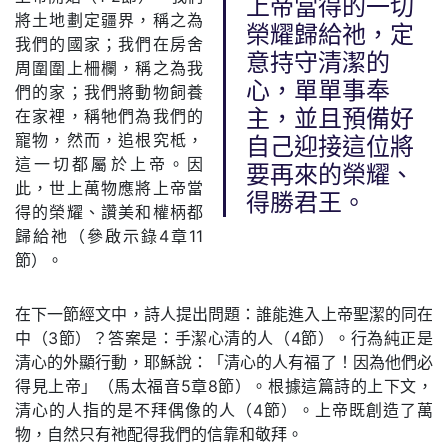
上帝當得的一切
將土地劃定疆界，稱之為
榮耀歸給祂，定
我們的國家；我們在房舍
意持守清潔的
周圍圍上柵欄，稱之為我
心，單單事奉
們的家；我們將動物飼養
在家裡，稱牠們為我們的
主，並且預備好
寵物，然而，追根究柢，
自己迎接這位將
這一切都屬於上帝。因
要再來的榮耀、
此，世上萬物應將上帝當
得勝君王。
得的榮耀、讚美和權柄都
歸給祂（參啟示錄4章11
節）。
在下一節經文中，詩人提出問題：誰能進入上帝聖潔的同在
中（3節）？答案是：手潔心清的人（4節）。行為純正是
清心的外顯行動，耶穌說：「清心的人有福了！因為他們必
得見上帝」（馬太福音5章8節）。根據這篇詩的上下文，
清心的人指的是不拜偶像的人（4節）。上帝既創造了萬
物，自然只有祂配得我們的信靠和敬拜。