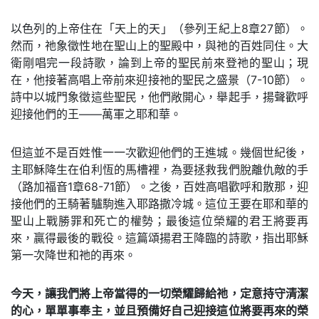
以色列的上帝住在「天上的天」（參列王紀上8章27節）。
然而，祂象徵性地在聖山上的聖殿中，與祂的百姓同住。大
衛剛唱完一段詩歌，論到上帝的聖民前來登祂的聖山；現
在，他接著高唱上帝前來迎接祂的聖民之盛景（7-10節）。
詩中以城門象徵這些聖民，他們敞開心，舉起手，揚聲歡呼
迎接他們的王——萬軍之耶和華。
但這並不是百姓惟一一次歡迎他們的王進城。幾個世紀後，
主耶穌降生在伯利恆的馬槽裡，為要拯救我們脫離仇敵的手
（路加福音1章68-71節）。之後，百姓高唱歡呼和散那，迎
接他們的王騎著驢駒進入耶路撒冷城。這位王要在耶和華的
聖山上戰勝罪和死亡的權勢；最後這位榮耀的君王將要再
來，贏得最後的戰役。這篇頌揚君王降臨的詩歌，指出耶穌
第一次降世和祂的再來。
今天，讓我們將上帝當得的一切榮耀歸給祂，定意持守清潔
的心，單單事奉主，並且預備好自己迎接這位將要再來的榮