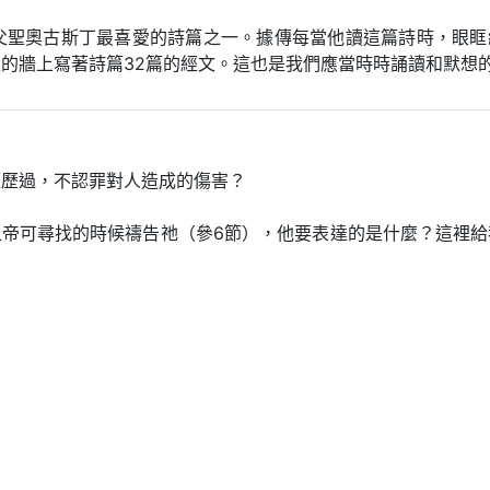
教父聖奧古斯丁最喜愛的詩篇之一。據傳每當他讀這篇詩時，眼眶
的牆上寫著詩篇32篇的經文。這也是我們應當時時誦讀和默想
經歷過，不認罪對人造成的傷害？
上帝可尋找的時候禱告祂（參6節），他要表達的是什麼？這裡給