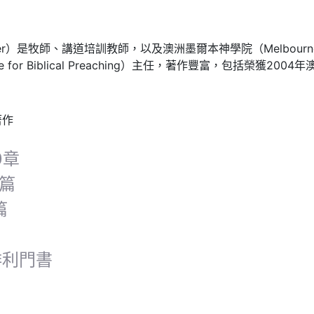
iter）是牧師、講道培訓教師，以及澳洲墨爾本神學院（Melbourne S
 for Biblical Preaching）主任，著作豐富，包括榮獲200
著作
0章
0篇
篇
腓利門書