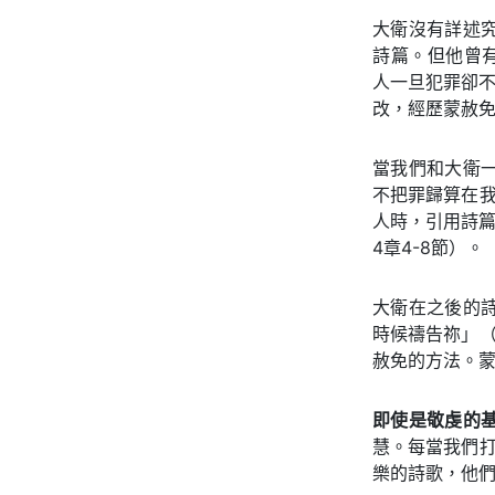
大衛沒有詳述
詩篇。但他曾
人一旦犯罪卻不
改，經歷蒙赦免
當我們和大衛
不把罪歸算在
人時，引用詩篇
4章4-8節）。
大衛在之後的
時候禱告祢」
赦免的方法。蒙
即使是敬虔的
慧。每當我們
樂的詩歌，他們