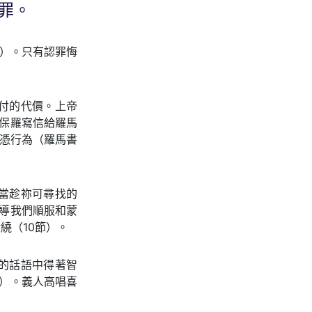
罪。
節）。只有認罪悔
付的代價。上帝
保羅寫信給羅馬
是憑行為（羅馬書
當趁祢可尋找的
導我們順服和蒙
繞（10節）。
的話語中得著智
）。義人高唱喜