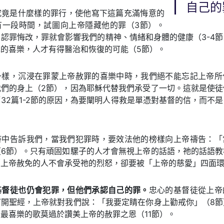
自己的
究竟是什麼樣的罪行，使他寫下這篇充滿悔意的
有一段時間，試圖向上帝隱藏他的罪（3節）。
認罪悔改，罪就會影響我們的精神、情緒和身體的健康（3-4
的喜樂，人才有得醫治和恢復的可能（5節）。
一樣，沉浸在罪蒙上帝赦罪的喜樂中時，我們絕不能忘記上帝所
我們的身上（2節），因為耶穌代替我們承受了一切。這就是使徒
32篇1-2節的原因，為要闡明人得救是單憑對基督的信，而不
詩中告訴我們，當我們犯罪時，要效法他的榜樣向上帝禱告：「
（6節）。只有頑固如騾子的人才會無視上帝的話語，祂的話語教
上帝赦免的人不會承受祂的烈怒，卻要被「上帝的慈愛」四面環
基督徒也仍會犯罪，但他們承認自己的罪。
忠心的基督徒從上帝
打開聖經，上帝就對我們說：「我要定睛在你身上勸戒你」（8節
最喜樂的歌莫過於讚美上帝的赦罪之恩（11節）。