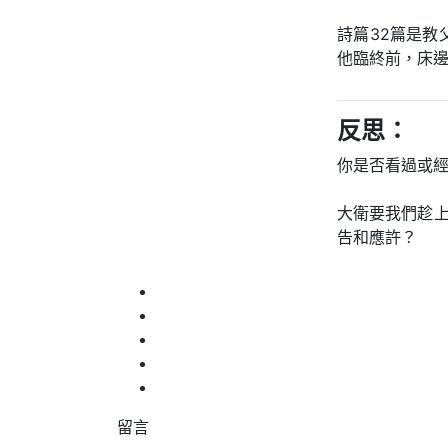
詩篇32篇是
他臨終前，床邊
反思：
你是否看過或
大衛要我們趁
告和應許？
留言