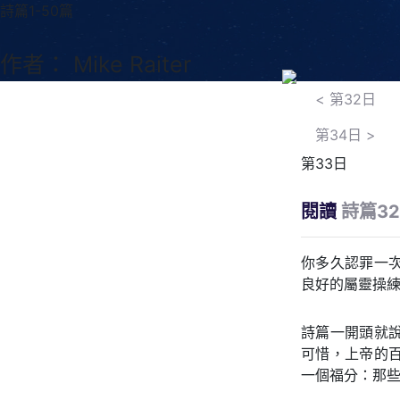
詩篇1-50篇
作者： Mike Raiter
<
第32日
第34日
>
第33日
閱讀
詩篇3
你多久認罪一
良好的屬靈操
詩篇一開頭就說
可惜，上帝的
一個福分：那