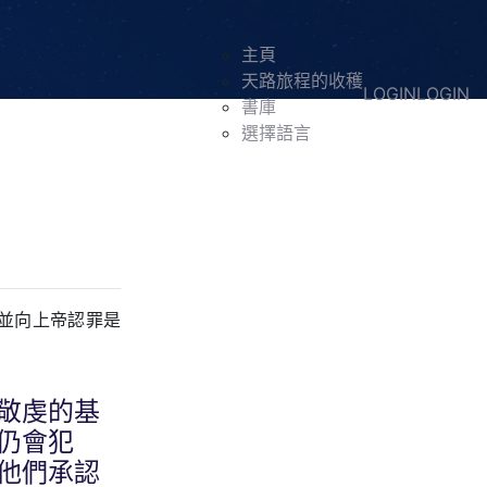
主頁
天路旅程的收穫
LOGIN
LOGIN
書庫
選擇語言
並向上帝認罪是
敬虔的基
仍會犯
他們承認