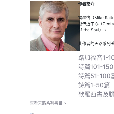
作者簡介
雷墨恪（Mike Ra
經佈道中心（Centre
of the Soul）。
此作者的天路系列
路加福音1-1
詩篇101-15
詩篇51-100
詩篇1-50篇
歌羅西書及
查看天路系列書目 >