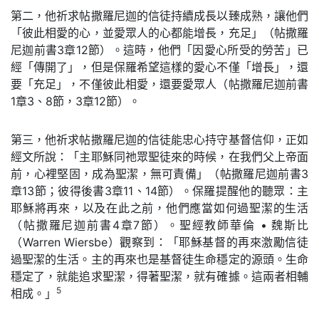
第二，他祈求帖撒羅尼迦的信徒持續成長以臻成熟，讓他們
「彼此相愛的心，並愛眾人的心都能增長，充足」（帖撒羅
尼迦前書3章12節）。這時，他們「因愛心所受的勞苦」已
經「傳開了」，但是保羅希望這樣的愛心不僅「增長」，還
要「充足」，不僅彼此相愛，還要愛眾人（帖撒羅尼迦前書
1章3、8節，3章12節）。
第三，他祈求帖撒羅尼迦的信徒能忠心持守基督信仰，正如
經文所說：「主耶穌同祂眾聖徒來的時候，在我們父上帝面
前，心裡堅固，成為聖潔，無可責備」（帖撒羅尼迦前書3
章13節；彼得後書3章11、14節）。保羅提醒他的聽眾：主
耶穌將再來，以及在此之前，他們應當如何過聖潔的生活
（帖撒羅尼迦前書4章7節）。聖經教師華倫 • 魏斯比
（Warren Wiersbe）觀察到：「耶穌基督的再來激勵信徒
過聖潔的生活。主的再來也是基督徒生命穩定的源頭。生命
穩定了，就能追求聖潔，得著聖潔，就有確據。這兩者相輔
5
相成。」