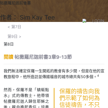
帖撒羅尼迦前後書
作者： Sim Kay Tee
LOGIN
<
第7日
第9日
>
第8日
閱讀
帖撒羅尼迦前書3章9-13節
我們無法確定保羅一生開拓的教會有多少間，但是在他的宣
4
教旅程中，他所造訪並傳揚福音的城市總共有50多個。
然而，保羅不是「蜻蜓點
保羅的禱告向我
水」式的傳教士。他帶領
們示範了如何為
帖撒羅尼迦人歸信耶穌之
信徒禱告，不只
後，親自擔起責任，培養