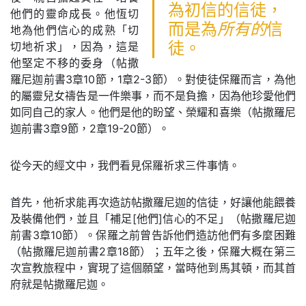
為初信的信徒，
他們的靈命成長。他恆切
而是為
所有的
信
地為他們信心的成熟「切
切地祈求」，因為，這是
徒。
他堅定不移的委身（帖撒
羅尼迦前書3章10節，1章2-3節）。對使徒保羅而言，為他
的屬靈兒女禱告是一件樂事，而不是負擔，因為他珍愛他們
如同自己的家人。他們是他的盼望、榮耀和喜樂（帖撒羅尼
迦前書3章9節，2章19-20節）。
從今天的經文中，我們看見保羅祈求三件事情。
首先，他祈求能再次造訪帖撒羅尼迦的信徒，好讓他能餵養
及裝備他們，並且「補足[他們]信心的不足」（帖撒羅尼迦
前書3章10節）。保羅之前曾告訴他們造訪他們有多麼困難
（帖撒羅尼迦前書2章18節）；五年之後，保羅大概在第三
次宣教旅程中，實現了這個願望，當時他到馬其頓，而其首
府就是帖撒羅尼迦。