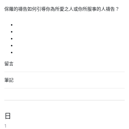
保羅的禱告如何引導你為所愛之人或你所服事的人禱告？
留言
筆記
日
1