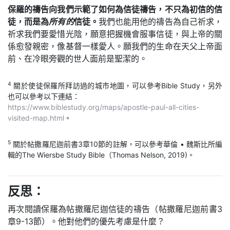
保羅的禱告向我們示範了如何為信徒禱告，不只為初信的信
徒，而是為
所有的
信徒。
我們也能用他的禱告為自己祈求，
祈求我們要愛惜光陰，願意把握機會服事信徒，與上帝的關
係愈發親密，像基督一樣愛人。願我們的生命在天父上帝面
前、在冷眼旁觀的世人面前是聖潔的。
4
關於使徒保羅所拜訪過的城市地圖，可以參考Bible Study，另外
也可以參考以下連結：
https://www.biblestudy.org/maps/apostle-paul-all-cities-
visited-map.html
。
5
關於帖撒羅尼迦前書3章10節的註解，可以參考華倫 • 魏斯比所編
輯的The Wiersbe Study Bible（Thomas Nelson, 2019)。
反思：
再次閱讀保羅為帖撒羅尼迦信徒的禱告（帖撒羅尼迦前書3
章9-13節）。他對他們的優先考慮是什麼？