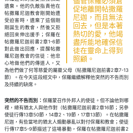
儘管保羅必須倉
遺棄。他的仇敵指責他在
促地離開帖撒羅
帖撒羅尼迦教會剛開始遭
尼迦，而且無法
受迫害時，遺棄了這個剛
回去，但是本著
剛誕生的教會，然後又拒
熱切的愛，他竭
絕回來伸出援手；保羅在
帖撒羅尼迦前書2章1-6節
盡所能地確保信
對此做出回應，提醒帖撒
徒在靈命上得到
羅尼迦教會的信徒：他忠
照顧。
心地做他們的傳道人，又
為他們做了何等慈愛的屬靈父母（帖撒羅尼迦前書2章7-13
節）。在今天這段經文中，保羅繼續解釋他突然的不告而別
及持續的缺席。
突然的不告而別：
保羅蒙召作外邦人的使徒。但不論他到哪
裡，總有猶太人與他作對（帖撒羅尼迦前書2章16節；另參
使徒行傳13章50節，14章2、19節，17章13節）。在帖撒羅
尼迦，有些當地的猶太人煽動暴亂以對付保羅和教會；使徒
行傳17章5-9節描述了這場暴動，保羅在帖撒羅尼迦前書2