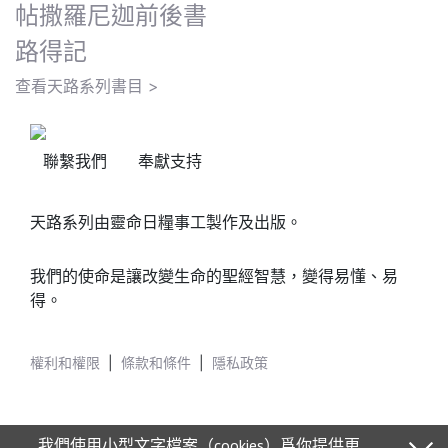
帖撒羅尼迦前後書
路得記
查看天路系列書目 >
聯繫我們
奉獻支持
天路系列由靈命日糧事工製作及出版。
我們的使命是讓改變生命的聖經智慧，變得易懂、易
得。
權利和權限
|
條款和條件
|
隱私政策
我們使用小型文字檔案（cookies）爲你提供更