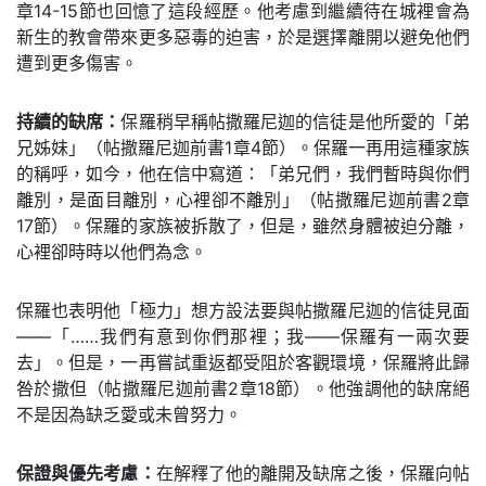
章14-15節也回憶了這段經歷。他考慮到繼續待在城裡會為
新生的教會帶來更多惡毒的迫害，於是選擇離開以避免他們
遭到更多傷害。
持續的缺席：
保羅稍早稱帖撒羅尼迦的信徒是他所愛的「弟
兄姊妹」（帖撒羅尼迦前書1章4節）。保羅一再用這種家族
的稱呼，如今，他在信中寫道：「弟兄們，我們暫時與你們
離別，是面目離別，心裡卻不離別」（帖撒羅尼迦前書2章
17節）。保羅的家族被拆散了，但是，雖然身體被迫分離，
心裡卻時時以他們為念。
保羅也表明他「極力」想方設法要與帖撒羅尼迦的信徒見面
——「……我們有意到你們那裡；我——保羅有一兩次要
去」。但是，一再嘗試重返都受阻於客觀環境，保羅將此歸
咎於撒但（帖撒羅尼迦前書2章18節）。他強調他的缺席絕
不是因為缺乏愛或未曾努力。
保證與優先考慮：
在解釋了他的離開及缺席之後，保羅向帖