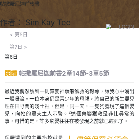
帖撒羅尼迦前後書
作者： Sim Kay Tee
LOGIN
<
第5日
第7日
>
第6日
閱讀
帖撒羅尼迦前書2章14節-3章5節
最近我偶然讀到一則棄嬰神蹟般獲救的報導，讓我心中湧出
一股暖流。一位本身仍是青少年的母親，將自己的新生嬰兒
埋在田野間的淺土裡，但是，同一天，一隻狗發現了這個嬰
2
兒，向牠的農夫主人示警。
這個棄嬰獲救是非比尋常的
事，可惜的是，許多棄嬰往往在被發現之前就已經死了。
保羅遭到的主要指控就是