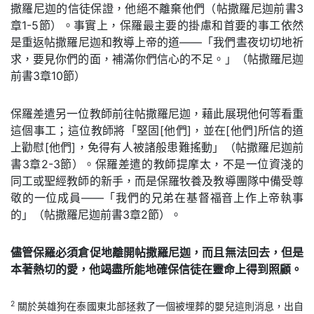
撒羅尼迦的信徒保證，他絕不離棄他們（帖撒羅尼迦前書3
章1-5節）。事實上，保羅最主要的掛慮和首要的事工依然
是重返帖撒羅尼迦和教導上帝的道——「我們晝夜切切地祈
求，要見你們的面，補滿你們信心的不足。」（帖撒羅尼迦
前書3章10節）
保羅差遣另一位教師前往帖撒羅尼迦，藉此展現他何等看重
這個事工；這位教師將「堅固[他們]，並在[他們]所信的道
上勸慰[他們]，免得有人被諸般患難搖動」（帖撒羅尼迦前
書3章2-3節）。保羅差遣的教師提摩太，不是一位資淺的
同工或聖經教師的新手，而是保羅牧養及教導團隊中備受尊
敬的一位成員——「我們的兄弟在基督福音上作上帝執事
的」（帖撒羅尼迦前書3章2節）。
儘管保羅必須倉促地離開帖撒羅尼迦，而且無法回去，但是
本著熱切的愛，他竭盡所能地確保信徒在靈命上得到照顧。
2
關於英雄狗在泰國東北部拯救了一個被埋葬的嬰兒這則消息，出自