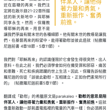
伴某人，讓他得
近在眉睫的再來。我們注
著力量和勇氣，
定將在啟示錄21-22章所描
重新振作、奮勇
述的新天新地中，與耶穌
前進。
同享永生。然而，保羅教
導耶穌的再來，用意不是
讓我們爭論有關末世的各種細節。他有關末世的教導是讓我
們，在基督再來的盼望中，能得著勸慰並彼此造就（帖撒羅
尼迦前書 4章18節，5章11節）。
我們對「耶穌再來」的認識僅限於它會發生得很突然、出人
意料。在此之前，我們必須學會如何在備受罪和邪惡、痛苦
和患難、死亡和疾病蹂躪的世上生活。因此，保羅告訴帖撒
羅尼迦的信徒「該彼此勸慰，互相建立，正如你們素常所行
的」（帖撒羅尼迦前書5章11節）。
翻譯成「勸慰」的希臘原文是parakaleo。
勸慰的意思是陪
伴某人，讓他得著力量和勇氣，重新振作、奮勇前進。
這就
像重新啟動一部耗盡電瓶裡的電量的汽車一樣：你必須將另