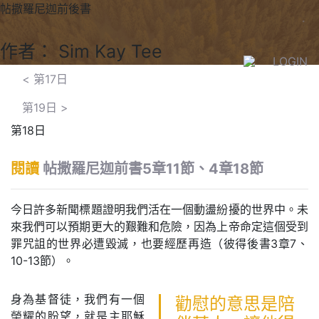
帖撒羅尼迦前後書
作者： Sim Kay Tee
LOGIN
<
第17日
第19日
>
第18日
閱讀
帖撒羅尼迦前書5章11節、4章18節
今日許多新聞標題證明我們活在一個動盪紛擾的世界中。未
來我們可以預期更大的艱難和危險，因為上帝命定這個受到
罪咒詛的世界必遭毀滅，也要經歷再造（彼得後書3章7、
10-13節）。
身為基督徒，我們有一個
勸慰的意思是陪
榮耀的盼望，就是主耶穌