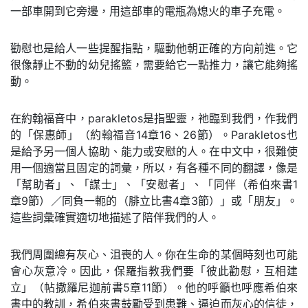
一部車開到它旁邊，用這部車的電瓶為熄火的車子充電。
勸慰也是給人一些提醒指點，驅動他朝正確的方向前進。它
很像靜止不動的幼兒搖籃，需要給它一點推力，讓它能夠搖
動。
在約翰福音中，parakletos是指聖靈，祂臨到我們，作我們
的「保惠師」（約翰福音14章16、26節）。Parakletos也
是給予另一個人協助、能力或安慰的人。在中文中，很難使
用一個適當且固定的詞彙，所以，有各種不同的翻譯，像是
「幫助者」、「謀士」、「安慰者」、「同伴（希伯來書1
章9節）／同負一軛的（腓立比書4章3節）」或「朋友」。
這些詞彙確實適切地描述了陪伴我們的人。
我們周圍總有灰心、沮喪的人。你在生命的某個時刻也可能
會心灰意冷。因此，保羅指教我們要「彼此勸慰，互相建
立」（帖撒羅尼迦前書5章11節）。他的呼籲也呼應希伯來
書中的教訓，希伯來書鼓勵受到患難、逼迫而灰心的信徒，