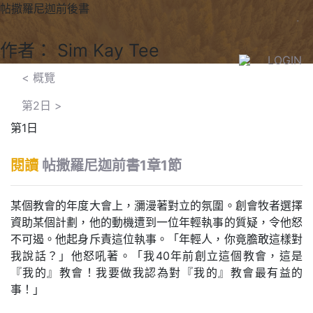
帖撒羅尼迦前後書
作者： Sim Kay Tee
LOGIN
< 概覽
第2日
>
第1日
閱讀
帖撒羅尼迦前書1章1節
某個教會的年度大會上，瀰漫著對立的氛圍。創會牧者選擇
資助某個計劃，他的動機遭到一位年輕執事的質疑，令他怒
不可遏。他起身斥責這位執事。「年輕人，你竟膽敢這樣對
我說話？」他怒吼著。「我40年前創立這個教會，這是
『我的』教會！我要做我認為對『我的』教會最有益的
事！」