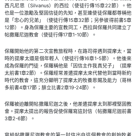
西凡尼思（Silvanus）的西拉（使徒行傳15章22節）。他
也是一位激勵及堅固信徒的先知，甚至連使徒保羅都尊稱他
是「忠心的兄弟」（使徒行傳15章32節；另參彼得前書5章
12節）。身為保羅主要的宣教同工，西拉與保羅共同建立了
帖撒羅尼迦教會（使徒行傳17章1-10節）。
保羅開始他的第二次宣教旅程時，在路司得遇到提摩太，當
時的提摩太還是個年輕人（使徒行傳16章1-5節）。他後來
成為保羅的門徒，保羅稱他是「因信主作我真兒子」（提摩
太前書1章2節）。保羅經常差遣提摩太來代替他到當時新約
時代的教會，這充分顯明了提摩太的牧養恩賜及能力（哥林
多前書4章17節；腓立比書2章19-24節）。
保羅被迫離開帖撒羅尼迦之後，他差遣提摩太到那裡堅固教
會。提摩太提出的報告促使保羅寫這封信（帖撒羅尼迦前書
3章2-6節）。
寫給帖撒羅尼迦教會的第一封信出自這個教會的創始牧者