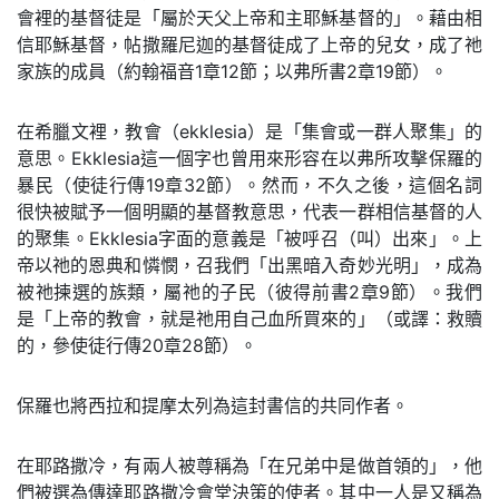
會裡的基督徒是「屬於天父上帝和主耶穌基督的」。藉由相
信耶穌基督，帖撒羅尼迦的基督徒成了上帝的兒女，成了祂
家族的成員（約翰福音1章12節；以弗所書2章19節）。
在希臘文裡，教會（ekklesia）是「集會或一群人聚集」的
意思。Ekklesia這一個字也曾用來形容在以弗所攻擊保羅的
暴民（使徒行傳19章32節）。然而，不久之後，這個名詞
很快被賦予一個明顯的基督教意思，代表一群相信基督的人
的聚集。Ekklesia字面的意義是「被呼召（叫）出來」。上
帝以祂的恩典和憐憫，召我們「出黑暗入奇妙光明」，成為
被祂揀選的族類，屬祂的子民（彼得前書2章9節）。我們
是「上帝的教會，就是祂用自己血所買來的」（或譯：救贖
的，參使徒行傳20章28節）。
保羅也將西拉和提摩太列為這封書信的共同作者。
在耶路撒冷，有兩人被尊稱為「在兄弟中是做首領的」，他
們被選為傳達耶路撒冷會堂決策的使者。其中一人是又稱為