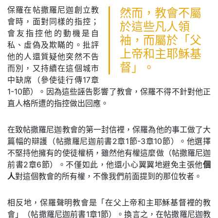
保羅在帖撒羅尼迦創立教
然而，教會不屬
會時，面對同樣的指控；
於這些凡人領
會友指控他的動機是自
袖，而屬於「父
私、虛偽及欺瞞的。批評
上帝和主耶穌基
他的人還質疑他突然不告
督」。
而別，又持續在這個城市
中缺席（參使徒行傳17章
1-10節）。因為這些誣告影響了教會，保羅不得不針對他正
直人格所遭的指控做出回應。
在致帖撒羅尼迦教會的第一封信裡，保羅為他的事工做了大
篇幅的辯護（帖撒羅尼迦前書2章1節-3章10節）。他選擇
不堅持他擁有的使徒權柄，雖然他有權這麼做（帖撒羅尼迦
前書2章6節）。不僅如此，他還小心翼翼地避免主張他
個
人
對這個教會的所有權，不像我們前面提到的那位牧者。
相反地，保羅聲明教會是「在父上帝和主耶穌基督裡的教
會」（帖撒羅尼迦前書1章1節）。換言之，在帖撒羅尼迦教