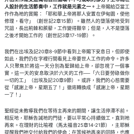
人設計的生活節奏中，工作就是元素之一。
上帝賜給亞當工
作作為祂的賞賜：「耶和華上帝將那人安置在伊甸園，使他
修理，看守」（創世記2章15節）。雖然人的墮落使地受到
咒詛，長出荊棘和蒺藜，工作變得艱辛；但是，人不是墮落
之後才開始工作的（創世記3章17-19節）。
我們在出埃及記20章8-9節中看到上帝賜下安息日，但即使
如此，我們仍在字裡行間看見上帝要世人工作的命令。許多
人只聚焦於將這一天分別為聖歸給上帝，卻忽視了一個事
實，這一天的安息取決於六天的工作──「六日要勞碌做你
一切的工」（出埃及記20章9節）。或許，我們的心態需要
從「感謝上帝，星期五了！」徹底轉換成「感謝上帝，星期
一了！」
聖經從未教導我們在等待主再來的期間，讓生活停滯不前。
相反地，耶穌告誡祂的門徒，要以平常心持續做工，直到祂
再來。在理財的比喻裡（馬太福音25章14-21節），主耶穌
提醒我們祂交付給我們的使命：在等候祂再來的同時，也應