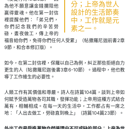
分；上帝為世人
為他不願意讓金錢攔阻他
設計的生活節奏
贏得靈魂。他在第一封信
裡提醒他們：「弟兄們，
中，工作就是元
你們記念我們的辛苦勞
素之一。
碌，晝夜做工，傳上帝的
福音給你們，免得你們任何人受累」（帖撒羅尼迦前書2章
9節，和合本修訂版）。
如今，在第二封信裡，保羅以自己為例，糾正那些拒絕自力
更生的人（帖撒羅尼迦後書3章6-10節）。過程中，他也教
導了工作維生的必要性。
人類工作有其價值和尊嚴。詩人在詩篇104篇，談到上帝如
何賦予受造萬物各司其職，發揮功能；上帝用這種方式結合
萬有，相輔相成。在每一天的生活中，工作都占有一席之
地：「人出去做工，勞碌直到晚上」（詩篇104篇23節）。
外出工作是受造萬物自然循環中不可或缺的部分；上帝為世