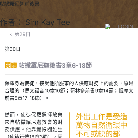
帖撒羅尼迦前後書
作者： Sim Kay Tee
LOGIN
<
第29日
第30日
閱讀
帖撒羅尼迦後書3章6-18節
保羅身為使徒，接受他所服事的人供應財務上的需要，原是
合理的（馬太福音10章10節；哥林多前書9章14節；提摩太
前書5章17-18節）。
然而，使徒保羅選擇放棄
外出工作是受造
來自帖撒羅尼迦教會的財
萬物自然循環中
務供應。他靠織帳棚維生
不可或缺的部
（使徒行傳18章3節），因