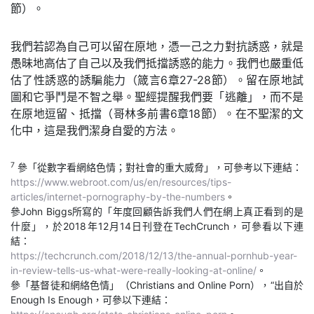
節）。
我們若認為自己可以留在原地，憑一己之力對抗誘惑，就是
愚昧地高估了自己以及我們抵擋誘惑的能力。我們也嚴重低
估了性誘惑的誘騙能力（箴言6章27-28節）。留在原地試
圖和它爭鬥是不智之舉。聖經提醒我們要「逃離」，而不是
在原地逗留、抵擋（哥林多前書6章18節）。在不聖潔的文
化中，這是我們潔身自愛的方法。
7
參「從數字看網絡色情；對社會的重大威脅」，可參考以下連結：
https://www.webroot.com/us/en/resources/tips-
articles/internet-pornography-by-the-numbers
。
參John Biggs所寫的「年度回顧告訴我們人們在網上真正看到的是
什麼」，於2018年12月14日刊登在TechCrunch，可參看以下連
結：
https://techcrunch.com/2018/12/13/the-annual-pornhub-year-
in-review-tells-us-what-were-really-looking-at-online/
。
參「基督徒和網絡色情」（Christians and Online Porn），“出自於
Enough Is Enough，可參以下連結：