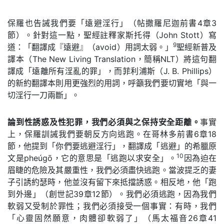
保羅也告誡我們要「遠避淫行」（帖撒羅尼迦前書4章3
節）。針對這一點，聖經註釋家斯托得（John Stott）寫
9
道：「翻譯成『遠避』（avoid）用詞太弱。」
聖經新普及
譯本（The New Living Translation，簡稱NLT）將這句翻
譯成「遠離所有淫亂的罪」，而菲利浦斯（J. B. Phillips）
的新約翻譯本則用更強烈的用詞，呼籲我們要切實地「與一
切淫行一刀兩斷」。
論到性誘惑及性犯罪，我們必須與之保持安全距離。
事實
上，保羅訓誡我們要朝反方向逃跑。在哥林多前書6章18
節，他提到「你們要逃避淫行」，翻譯成「逃避」的希臘原
10
文是pheúgō，它的意思是「逃跑以求安全」。
因為迫在
眉睫的危險及其嚴重性，我們必須盡快逃跑。當波提乏的妻
子引誘約瑟時，他並沒有留下來抵擋誘惑。相反地，他「跑
到外邊」（創世記39章12節）。我們必須逃跑，因為我們
軟弱又受制於罪性；我們必須接受一個事實：有時，我們
「心靈固然願意，肉體卻軟弱了」（馬太福音26章41