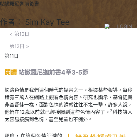
帖撒羅尼迦前後書
作者： Sim Kay Tee
LOGIN
<
第10日
第12日
>
第11日
閱讀
帖撒羅尼迦前書4章3-5節
網路色情是我們這個時代的禍害之一。根據某些報導，每秒
鐘有三萬人在網路上觀看色情內容。研究也顯示，基督徒與
非基督徒一樣，面對色情的誘惑往往不堪一擊，許多人說，
7
他們在12歲以前就已經接觸到這些色情內容了。
科技讓人
太容易接觸到色情，甚至兒童也不例外。
那麼，在這個色情氾濫的