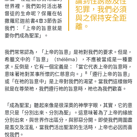
論到性誘惑及性
世界裡，我們如何活出基
犯罪，我們必須
督徒的生命呢？保羅在帖
與之保持安全距
撒羅尼迦前書4章3節告訴
離。
我們：「上帝的旨意就是
要你們成為聖潔」。
我們常常認為，「上帝的旨意」是祂對我們的要求。但是，
希臘文中的「旨意」（thélēma），不應被當成是一種要
求。反倒是，它有一個定義是：「當它代表上帝的旨意時，
8
意味著祂對某事所懷的仁慈意向。」
「遵行上帝的旨意」
或「在祂的旨意中」是上帝對我們的渴望。當我們這樣做時
就是在尊榮祂，我們遵行祂的旨意時，祂也為我們歡喜。
「成為聖潔」聽起來像是很深奧的神學字眼，其實，它的意
思只是「分別出來、分別為聖」。這意味著為了上帝的緣故
分別出來，與世界作出區分，與邪惡分開。即使我們周圍盡
是濫交及淫亂，當我們活出聖潔的生活時，上帝也必因而喜
悅我們。